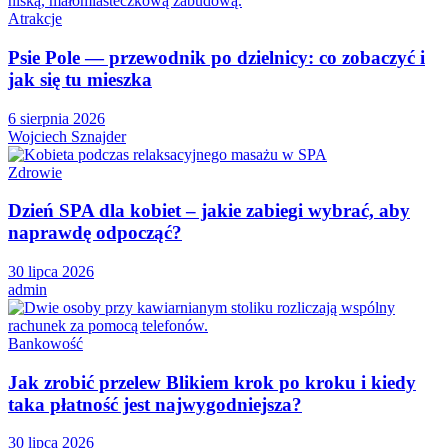
Atrakcje
Psie Pole — przewodnik po dzielnicy: co zobaczyć i
jak się tu mieszka
6 sierpnia 2026
Wojciech Sznajder
Zdrowie
Dzień SPA dla kobiet – jakie zabiegi wybrać, aby
naprawdę odpocząć?
30 lipca 2026
admin
Bankowość
Jak zrobić przelew Blikiem krok po kroku i kiedy
taka płatność jest najwygodniejsza?
30 lipca 2026