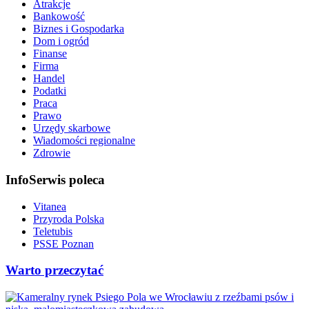
Atrakcje
Bankowość
Biznes i Gospodarka
Dom i ogród
Finanse
Firma
Handel
Podatki
Praca
Prawo
Urzędy skarbowe
Wiadomości regionalne
Zdrowie
InfoSerwis poleca
Vitanea
Przyroda Polska
Teletubis
PSSE Poznan
Warto przeczytać