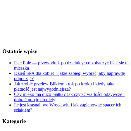
Wind Gust:
5 Km/h
Clouds:
80%
Visibility:
10 km
Sunrise:
5:24 am
Sunset:
8:31 pm
Weather from OpenWeatherMap
Ostatnie wpisy
Psie Pole — przewodnik po dzielnicy: co zobaczyć i jak się tu
mieszka
Dzień SPA dla kobiet – jakie zabiegi wybrać, aby naprawdę
odpocząć?
Jak zrobić przelew Blikiem krok po kroku i kiedy taka
płatność jest najwygodniejsza?
Czy mleko ma dużo białka? Jak czytać wartości odżywcze i
dobrać porcję do diety
Ile jest krasnali we Wrocławiu i jak zaplanować spacer ich
szlakiem?
Kategorie