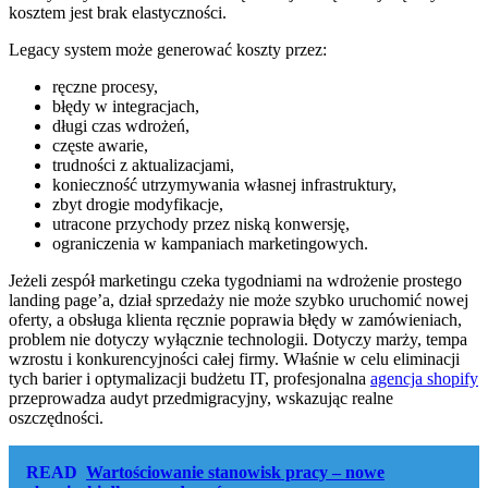
kosztem jest brak elastyczności.
Legacy system może generować koszty przez:
ręczne procesy,
błędy w integracjach,
długi czas wdrożeń,
częste awarie,
trudności z aktualizacjami,
konieczność utrzymywania własnej infrastruktury,
zbyt drogie modyfikacje,
utracone przychody przez niską konwersję,
ograniczenia w kampaniach marketingowych.
Jeżeli zespół marketingu czeka tygodniami na wdrożenie prostego
landing page’a, dział sprzedaży nie może szybko uruchomić nowej
oferty, a obsługa klienta ręcznie poprawia błędy w zamówieniach,
problem nie dotyczy wyłącznie technologii. Dotyczy marży, tempa
wzrostu i konkurencyjności całej firmy. Właśnie w celu eliminacji
tych barier i optymalizacji budżetu IT, profesjonalna
agencja shopify
przeprowadza audyt przedmigracyjny, wskazując realne
oszczędności.
READ
Wartościowanie stanowisk pracy – nowe