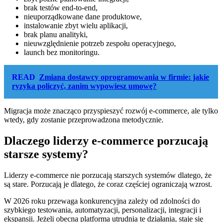
brak testów end-to-end,
nieuporządkowane dane produktowe,
instalowanie zbyt wielu aplikacji,
brak planu analityki,
nieuwzględnienie potrzeb zespołu operacyjnego,
launch bez monitoringu.
READ
Zmiana dostawcy oprogramowania w firmie: jakie
ryzyka policzyć, zanim wypowiesz umowę?
Migracja może znacząco przyspieszyć rozwój e-commerce, ale tylko
wtedy, gdy zostanie przeprowadzona metodycznie.
Dlaczego liderzy e-commerce porzucają
starsze systemy?
Liderzy e-commerce nie porzucają starszych systemów dlatego, że
są stare. Porzucają je dlatego, że coraz częściej ograniczają wzrost.
W 2026 roku przewaga konkurencyjna zależy od zdolności do
szybkiego testowania, automatyzacji, personalizacji, integracji i
ekspansji. Jeżeli obecna platforma utrudnia te działania, staje się