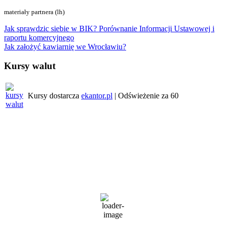
materiały partnera (lh)
Nawigacja
Jak sprawdzic siebie w BIK? Porównanie Informacji Ustawowej i
raportu komercyjnego
wpisu
Jak założyć kawiarnię we Wrocławiu?
Kursy walut
Kursy dostarcza
ekantor.pl
| Odświeżenie za
60
Pogoda w regionie
Wrocław
8:45 am,
6 sierpnia, 2026
27
°C
zachmurzenie umiarkowane
71 %
1016 mb
2 Km/h