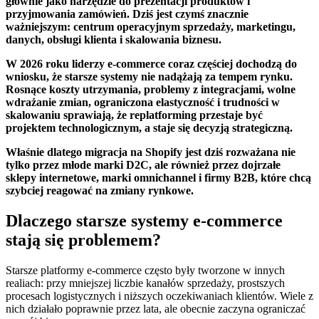
głównie jako narzędzie do prezentacji produktów i
przyjmowania zamówień. Dziś jest czymś znacznie
ważniejszym: centrum operacyjnym sprzedaży, marketingu,
danych, obsługi klienta i skalowania biznesu.
W 2026 roku liderzy e-commerce coraz częściej dochodzą do
wniosku, że starsze systemy nie nadążają za tempem rynku.
Rosnące koszty utrzymania, problemy z integracjami, wolne
wdrażanie zmian, ograniczona elastyczność i trudności w
skalowaniu sprawiają, że replatforming przestaje być
projektem technologicznym, a staje się decyzją strategiczną.
Właśnie dlatego migracja na Shopify jest dziś rozważana nie
tylko przez młode marki D2C, ale również przez dojrzałe
sklepy internetowe, marki omnichannel i firmy B2B, które chcą
szybciej reagować na zmiany rynkowe.
Dlaczego starsze systemy e-commerce
stają się problemem?
Starsze platformy e-commerce często były tworzone w innych
realiach: przy mniejszej liczbie kanałów sprzedaży, prostszych
procesach logistycznych i niższych oczekiwaniach klientów. Wiele z
nich działało poprawnie przez lata, ale obecnie zaczyna ograniczać