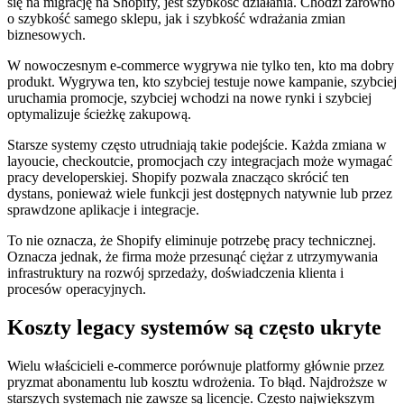
się na migrację na Shopify, jest szybkość działania. Chodzi zarówno
o szybkość samego sklepu, jak i szybkość wdrażania zmian
biznesowych.
W nowoczesnym e-commerce wygrywa nie tylko ten, kto ma dobry
produkt. Wygrywa ten, kto szybciej testuje nowe kampanie, szybciej
uruchamia promocje, szybciej wchodzi na nowe rynki i szybciej
optymalizuje ścieżkę zakupową.
Starsze systemy często utrudniają takie podejście. Każda zmiana w
layoucie, checkoutcie, promocjach czy integracjach może wymagać
pracy developerskiej. Shopify pozwala znacząco skrócić ten
dystans, ponieważ wiele funkcji jest dostępnych natywnie lub przez
sprawdzone aplikacje i integracje.
To nie oznacza, że Shopify eliminuje potrzebę pracy technicznej.
Oznacza jednak, że firma może przesunąć ciężar z utrzymywania
infrastruktury na rozwój sprzedaży, doświadczenia klienta i
procesów operacyjnych.
Koszty legacy systemów są często ukryte
Wielu właścicieli e-commerce porównuje platformy głównie przez
pryzmat abonamentu lub kosztu wdrożenia. To błąd. Najdroższe w
starszych systemach nie zawsze są licencje. Często największym