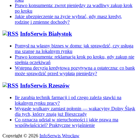
Prawo konsumenta: zwrot pieniędzy za wadliwy zakup krok
po kroku
Jakie ubezpieczenie na życie wybrać, gdy masz kredyt,
rodzinę i zmienne dochody?
InfoSerwis Białystok
Pomysł na własny biznes w domu: jak sprawdzić, czy usługa
ma szansę na lokalnym rynku
Prawo konsumenta: reklamacja krok po kroku, gdy zakup nie
spełnia oczekiwań
Wstępna decyzja kredytowa pozytywna a ostateczna: co bank
może sprawdzić przed wypłatą pieniędzy?
InfoSerwis Rzeszów
Ile zarabia technik farmacji i od czego zależą stawki na
lokalnym rynku pracy?
Wygasłe wulkany zamiast połonin — wakacyjny Dolny Śląsk
dla tych, którzy znają już Bieszczady
Co oznacza udział w nieruchomości i jakie prawa ma
współwłaściciel? Praktyczne wyjaśnienie
Copyright © 2026
InfoSerwis Wrocław