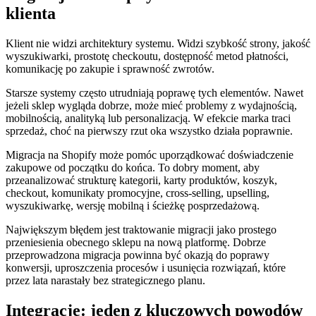
klienta
Klient nie widzi architektury systemu. Widzi szybkość strony, jakość
wyszukiwarki, prostotę checkoutu, dostępność metod płatności,
komunikację po zakupie i sprawność zwrotów.
Starsze systemy często utrudniają poprawę tych elementów. Nawet
jeżeli sklep wygląda dobrze, może mieć problemy z wydajnością,
mobilnością, analityką lub personalizacją. W efekcie marka traci
sprzedaż, choć na pierwszy rzut oka wszystko działa poprawnie.
Migracja na Shopify może pomóc uporządkować doświadczenie
zakupowe od początku do końca. To dobry moment, aby
przeanalizować strukturę kategorii, karty produktów, koszyk,
checkout, komunikaty promocyjne, cross-selling, upselling,
wyszukiwarkę, wersję mobilną i ścieżkę posprzedażową.
Największym błędem jest traktowanie migracji jako prostego
przeniesienia obecnego sklepu na nową platformę. Dobrze
przeprowadzona migracja powinna być okazją do poprawy
konwersji, uproszczenia procesów i usunięcia rozwiązań, które
przez lata narastały bez strategicznego planu.
Integracje: jeden z kluczowych powodów