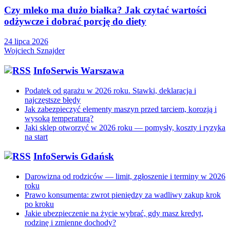
Czy mleko ma dużo białka? Jak czytać wartości
odżywcze i dobrać porcję do diety
24 lipca 2026
Wojciech Sznajder
InfoSerwis Warszawa
Podatek od garażu w 2026 roku. Stawki, deklaracja i
najczęstsze błędy
Jak zabezpieczyć elementy maszyn przed tarciem, korozją i
wysoką temperaturą?
Jaki sklep otworzyć w 2026 roku — pomysły, koszty i ryzyka
na start
InfoSerwis Gdańsk
Darowizna od rodziców — limit, zgłoszenie i terminy w 2026
roku
Prawo konsumenta: zwrot pieniędzy za wadliwy zakup krok
po kroku
Jakie ubezpieczenie na życie wybrać, gdy masz kredyt,
rodzinę i zmienne dochody?