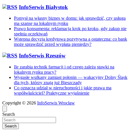
InfoSerwis Białystok
Pomysł na własny biznes w domu: jak sprawdzić, czy usługa
ma szansę na lokalnym rynku
Prawo konsumenta: reklamacja krok po kroku, gdy zakup nie
spełnia oczekiwań
Wstępna decyzja kredytowa pozytywna a ostateczna: co bank
może sprawdzić przed wypłatą pieniędzy?
InfoSerwis Rzeszów
Ile zarabia technik farmacji i od czego zależą stawki na
lokalnym rynku pracy?
Wygasłe wulkany zamiast połonin — wakacyjny Dolny Śląsk
dla tych, którzy znają już Bieszczady
Co oznacza udział w nieruchomości i jakie prawa ma
współwłaściciel? Praktyczne wyjaśnienie
Copyright © 2026
InfoSerwis Wrocław
Search
Search