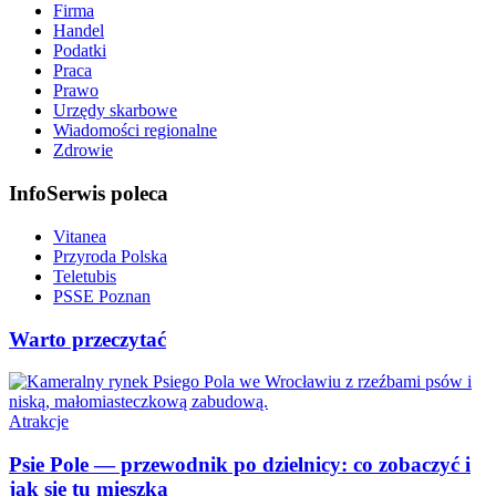
Firma
Handel
Podatki
Praca
Prawo
Urzędy skarbowe
Wiadomości regionalne
Zdrowie
InfoSerwis poleca
Vitanea
Przyroda Polska
Teletubis
PSSE Poznan
Warto przeczytać
Atrakcje
Psie Pole — przewodnik po dzielnicy: co zobaczyć i
jak się tu mieszka