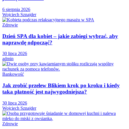
6 sierpnia 2026
Wojciech Sznajder
Zdrowie
Dzień SPA dla kobiet – jakie zabiegi wybrać, aby
naprawdę odpocząć?
30 lipca 2026
admin
Bankowość
Jak zrobić przelew Blikiem krok po kroku i kiedy
taka płatność jest najwygodniejsza?
30 lipca 2026
Wojciech Sznajder
Zdrowie