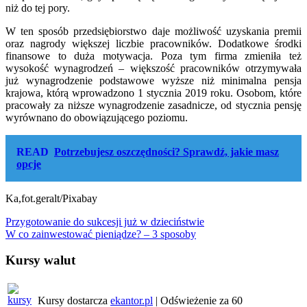
niż do tej pory.
W ten sposób przedsiębiorstwo daje możliwość uzyskania premii
oraz nagrody większej liczbie pracowników. Dodatkowe środki
finansowe to duża motywacja. Poza tym firma zmieniła też
wysokość wynagrodzeń – większość pracowników otrzymywała
już wynagrodzenie podstawowe wyższe niż minimalna pensja
krajowa, którą wprowadzono 1 stycznia 2019 roku. Osobom, które
pracowały za niższe wynagrodzenie zasadnicze, od stycznia pensję
wyrównano do obowiązującego poziomu.
READ
Potrzebujesz oszczędności? Sprawdź, jakie masz
opcje
Ka,fot.geralt/Pixabay
Nawigacja
Przygotowanie do sukcesji już w dzieciństwie
W co zainwestować pieniądze? – 3 sposoby
wpisu
Kursy walut
Kursy dostarcza
ekantor.pl
| Odświeżenie za
60