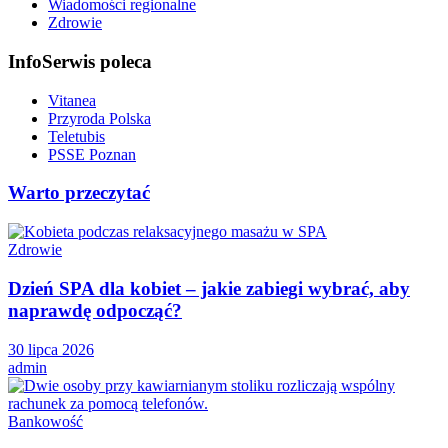
Wiadomości regionalne
Zdrowie
InfoSerwis poleca
Vitanea
Przyroda Polska
Teletubis
PSSE Poznan
Warto przeczytać
Zdrowie
Dzień SPA dla kobiet – jakie zabiegi wybrać, aby
naprawdę odpocząć?
30 lipca 2026
admin
Bankowość