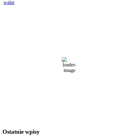
Pogoda w regionie
Wrocław
3:00 am,
6 sierpnia, 2026
24
°C
zachmurzenie małe
80 %
1016 mb
3 Km/h
Wind Gust:
8 Km/h
Clouds:
46%
Visibility:
10 km
Sunrise:
5:24 am
Sunset:
8:31 pm
Weather from OpenWeatherMap
Ostatnie wpisy