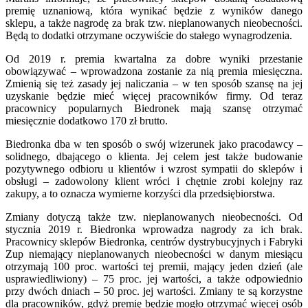
premię uznaniową, która wynikać będzie z wyników danego
sklepu, a także nagrodę za brak tzw. nieplanowanych nieobecności.
Będą to dodatki otrzymane oczywiście do stałego wynagrodzenia.
Od 2019 r. premia kwartalna za dobre wyniki przestanie
obowiązywać – wprowadzona zostanie za nią premia miesięczna.
Zmienią się też zasady jej naliczania – w ten sposób szansę na jej
uzyskanie będzie mieć więcej pracowników firmy. Od teraz
pracownicy popularnych Biedronek mają szansę otrzymać
miesięcznie dodatkowo 170 zł brutto.
Biedronka dba w ten sposób o swój wizerunek jako pracodawcy –
solidnego, dbającego o klienta. Jej celem jest także budowanie
pozytywnego odbioru u klientów i wzrost sympatii do sklepów i
obsługi – zadowolony klient wróci i chętnie zrobi kolejny raz
zakupy, a to oznacza wymierne korzyści dla przedsiębiorstwa.
Zmiany dotyczą także tzw. nieplanowanych nieobecności. Od
stycznia 2019 r. Biedronka wprowadza nagrody za ich brak.
Pracownicy sklepów Biedronka, centrów dystrybucyjnych i Fabryki
Zup niemający nieplanowanych nieobecności w danym miesiącu
otrzymają 100 proc. wartości tej premii, mający jeden dzień (ale
usprawiedliwiony) – 75 proc. jej wartości, a także odpowiednio
przy dwóch dniach – 50 proc. jej wartości. Zmiany te są korzystne
dla pracowników, gdyż premię będzie mogło otrzymać więcej osób