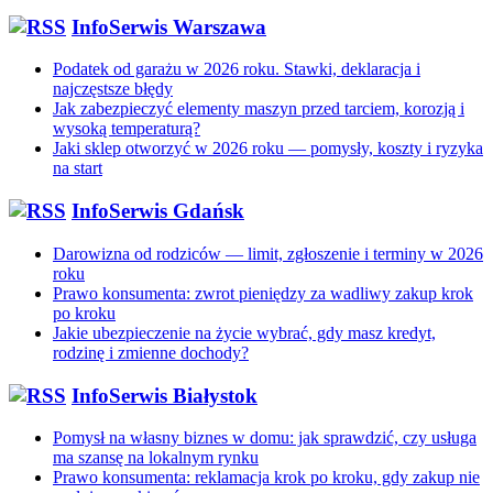
InfoSerwis Warszawa
Podatek od garażu w 2026 roku. Stawki, deklaracja i
najczęstsze błędy
Jak zabezpieczyć elementy maszyn przed tarciem, korozją i
wysoką temperaturą?
Jaki sklep otworzyć w 2026 roku — pomysły, koszty i ryzyka
na start
InfoSerwis Gdańsk
Darowizna od rodziców — limit, zgłoszenie i terminy w 2026
roku
Prawo konsumenta: zwrot pieniędzy za wadliwy zakup krok
po kroku
Jakie ubezpieczenie na życie wybrać, gdy masz kredyt,
rodzinę i zmienne dochody?
InfoSerwis Białystok
Pomysł na własny biznes w domu: jak sprawdzić, czy usługa
ma szansę na lokalnym rynku
Prawo konsumenta: reklamacja krok po kroku, gdy zakup nie