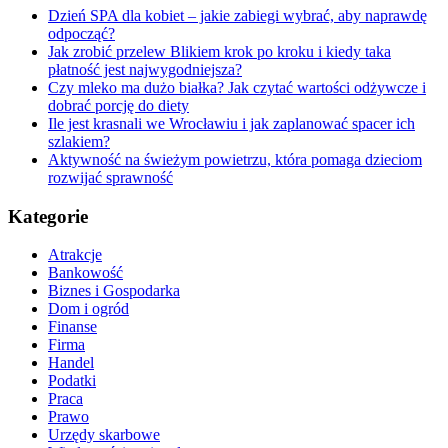
Dzień SPA dla kobiet – jakie zabiegi wybrać, aby naprawdę
odpocząć?
Jak zrobić przelew Blikiem krok po kroku i kiedy taka
płatność jest najwygodniejsza?
Czy mleko ma dużo białka? Jak czytać wartości odżywcze i
dobrać porcję do diety
Ile jest krasnali we Wrocławiu i jak zaplanować spacer ich
szlakiem?
Aktywność na świeżym powietrzu, która pomaga dzieciom
rozwijać sprawność
Kategorie
Atrakcje
Bankowość
Biznes i Gospodarka
Dom i ogród
Finanse
Firma
Handel
Podatki
Praca
Prawo
Urzędy skarbowe