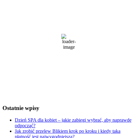
Wrocław
10:59 pm,
4 sierpnia, 2026
29
°C
słabe opady deszczu
55 %
1013 mb
15 Km/h
Wind Gust:
34 Km/h
Clouds:
92%
Visibility:
10 km
Sunrise:
5:21 am
Sunset:
8:34 pm
Weather from OpenWeatherMap
Ostatnie wpisy
Dzień SPA dla kobiet – jakie zabiegi wybrać, aby naprawdę
odpocząć?
Jak zrobić przelew Blikiem krok po kroku i kiedy taka
płatność jest najwygodniejsza?