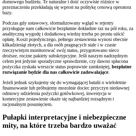
domowego budżetu. Te naturalne i dość oczywiste różnice w
przeznaczeniu przekładają się wprost na politykę cenową operatora
bazy.
Podczas gdy ustawowy, sformalizowany wgląd w rejestry
przysługuje nam całkowicie bezpłatnie dokładnie raz na pół roku, za
analityczną wygodę i dodatkową wiedzę trzeba po prostu uiścić
opłatę. Koszt pojedynczego, pełnego zestawienia wynosi obecnie
kilkadziesiąt złotych, a dla osób pragnących stale i w czasie
rzeczywistym monitorować swój status, przygotowano nieco
droższe, roczne pakiety subskrypcyjne. Jeśli naszym nadrzędnym
celem jest jedynie sporadyczne sprawdzenie, czy dawno spłacona
pożyczka zyskała wreszcie status poprawnie zamkniętej,
bezpłatne
rozwiązanie będzie dla nas całkowicie zadowalające
.
Jeżeli jednak szykujemy się do wymagającej batalii o wieloletnie
finansowanie lub próbujemy mozolnie dociec przyczyn niedawnej
odmowy udzielenia pożyczki gotówkowej, inwestycja w
komercyjne zestawienie okaże się najbardziej rozsądnym i
racjonalnym posunięciem.
Pułapki interpretacyjne i niebezpieczne
mity, na które trzeba bardzo uważać