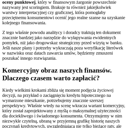
oceny punktowej
, który w finansowym żargonie powszechnie
nazywany jest scoringiem. Brakuje tu również jakiejkolwiek
warstwy interpretacyjnej czy graficznej, która pomogłaby
przeciętnemu konsumentowi ocenić jego realne szanse na uzyskanie
kolejnego finansowania.
Z tego właśnie powodu analitycy i doradcy traktują ten dokument
znacznie bardziej jako narzędzie do wyłapywania ewidentnych
pomyłek, niż jako drogowskaz strategiczny przed wizytą w banku.
Jeśli nasze plany i potrzeby wykraczają poza weryfikację literówek
w nazwisku oraz datach zawarcia umów, będziemy zmuszeni
poszukać innego rozwiązania.
Komercyjny obraz naszych finansów.
Dlaczego czasem warto zapłacić?
Kiedy wielkimi krokami zbliża się moment podjęcia życiowej
decyzji, na przykład o zaciągnięciu kredytu hipotecznego na
wymarzone mieszkanie, potrzebujemy znacznie szerszej
perspektywy. Właśnie wtedy na scenę wkracza wariant komercyjny,
który został zaprojektowany z myślą o maksymalnej użyteczności
dla dociekliwego i świadomego konsumenta. Otrzymujemy w nim
niezwykle czytelną, ubraną w przyjemną grafikę historię naszych
poczynań kredytowych, uwzględniającą nie tylko bieżące raty, ale