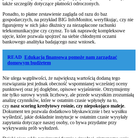
także szczegóły dotyczące płatności odroczonych.
Ponadto, to płatne zestawienie zagląda od razu do baz
gospodarczych, na przykład BIG InfoMonitor, weryfikując, czy nie
figurujemy w nich jako dłużnicy za niezapłacone rachunki
telekomunikacyjne czy czynsz. To tak naprawdę kompleksowe
ujęcie, które pozwala spojrzeć na siebie chłodnymi oczami
bankowego analityka badającego nasz wniosek.
READ
Edukacja finansowa pomoże nam zarządzać
domowym budżetem
Nie ulega wątpliwości, że największą wartością dodaną tego
rozwiązania jest jednak obecność wspomnianej wcześniej oceny
punktowej oraz jej dogłębne, opisowe wyjaśnienie. Otrzymujemy
nie tylko surowy wynik liczbowy, ale przede wszystkim zrozumiałą
analizę czynników, które w ostatnim czasie wpłynęły na to,
czy
nasz scoring kredytowy rośnie, czy niepokojąco maleje
.
Dokument ten pozwala dodatkowo błyskawicznie i bez wysiłku
wyśledzić, jakie dokładnie instytucje w ostatnim czasie wysyłały
zapytania dotyczące naszej osoby, co bywa przydatne przy
wykrywaniu prób wyłudzeń.