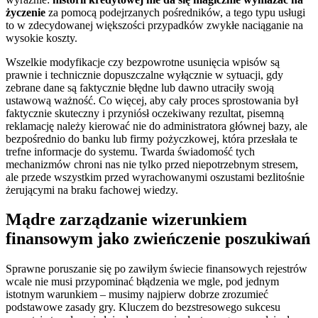
życzenie
za pomocą podejrzanych pośredników, a tego typu usługi
to w zdecydowanej większości przypadków zwykłe naciąganie na
wysokie koszty.
Wszelkie modyfikacje czy bezpowrotne usunięcia wpisów są
prawnie i technicznie dopuszczalne wyłącznie w sytuacji, gdy
zebrane dane są faktycznie błędne lub dawno utraciły swoją
ustawową ważność. Co więcej, aby cały proces sprostowania był
faktycznie skuteczny i przyniósł oczekiwany rezultat, pisemną
reklamację należy kierować nie do administratora głównej bazy, ale
bezpośrednio do banku lub firmy pożyczkowej, która przesłała te
trefne informacje do systemu. Twarda świadomość tych
mechanizmów chroni nas nie tylko przed niepotrzebnym stresem,
ale przede wszystkim przed wyrachowanymi oszustami bezlitośnie
żerującymi na braku fachowej wiedzy.
Mądre zarządzanie wizerunkiem
finansowym jako zwieńczenie poszukiwań
Sprawne poruszanie się po zawiłym świecie finansowych rejestrów
wcale nie musi przypominać błądzenia we mgle, pod jednym
istotnym warunkiem – musimy najpierw dobrze zrozumieć
podstawowe zasady gry. Kluczem do bezstresowego sukcesu