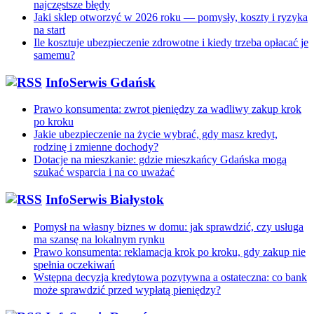
najczęstsze błędy
Jaki sklep otworzyć w 2026 roku — pomysły, koszty i ryzyka
na start
Ile kosztuje ubezpieczenie zdrowotne i kiedy trzeba opłacać je
samemu?
InfoSerwis Gdańsk
Prawo konsumenta: zwrot pieniędzy za wadliwy zakup krok
po kroku
Jakie ubezpieczenie na życie wybrać, gdy masz kredyt,
rodzinę i zmienne dochody?
Dotacje na mieszkanie: gdzie mieszkańcy Gdańska mogą
szukać wsparcia i na co uważać
InfoSerwis Białystok
Pomysł na własny biznes w domu: jak sprawdzić, czy usługa
ma szansę na lokalnym rynku
Prawo konsumenta: reklamacja krok po kroku, gdy zakup nie
spełnia oczekiwań
Wstępna decyzja kredytowa pozytywna a ostateczna: co bank
może sprawdzić przed wypłatą pieniędzy?