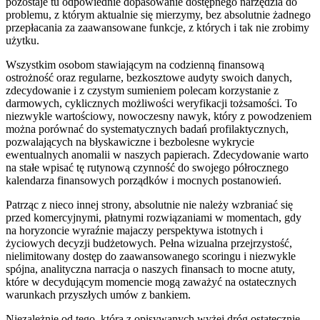
pozostaje tu odpowiednie dopasowanie dostępnego narzędzia do
problemu, z którym aktualnie się mierzymy, bez absolutnie żadnego
przepłacania za zaawansowane funkcje, z których i tak nie zrobimy
użytku.
Wszystkim osobom stawiającym na codzienną finansową
ostrożność oraz regularne, bezkosztowe audyty swoich danych,
zdecydowanie i z czystym sumieniem polecam korzystanie z
darmowych, cyklicznych możliwości weryfikacji tożsamości. To
niezwykle wartościowy, nowoczesny nawyk, który z powodzeniem
można porównać do systematycznych badań profilaktycznych,
pozwalających na błyskawiczne i bezbolesne wykrycie
ewentualnych anomalii w naszych papierach. Zdecydowanie warto
na stałe wpisać tę rutynową czynność do swojego półrocznego
kalendarza finansowych porządków i mocnych postanowień.
Patrząc z nieco innej strony, absolutnie nie należy wzbraniać się
przed komercyjnymi, płatnymi rozwiązaniami w momentach, gdy
na horyzoncie wyraźnie majaczy perspektywa istotnych i
życiowych decyzji budżetowych. Pełna wizualna przejrzystość,
nielimitowany dostęp do zaawansowanego scoringu i niezwykle
spójna, analityczna narracja o naszych finansach to mocne atuty,
które w decydującym momencie mogą zaważyć na ostatecznych
warunkach przyszłych umów z bankiem.
Niezależnie od tego, którą z opisywanych wyżej dróg ostatecznie