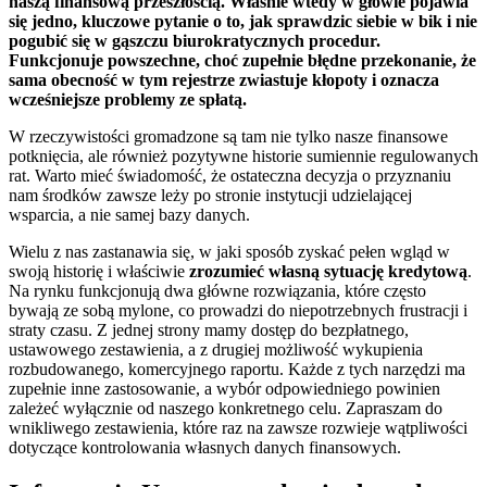
naszą finansową przeszłością. Właśnie wtedy w głowie pojawia
się jedno, kluczowe pytanie o to, jak sprawdzic siebie w bik i nie
pogubić się w gąszczu biurokratycznych procedur.
Funkcjonuje powszechne, choć zupełnie błędne przekonanie, że
sama obecność w tym rejestrze zwiastuje kłopoty i oznacza
wcześniejsze problemy ze spłatą.
W rzeczywistości gromadzone są tam nie tylko nasze finansowe
potknięcia, ale również pozytywne historie sumiennie regulowanych
rat. Warto mieć świadomość, że ostateczna decyzja o przyznaniu
nam środków zawsze leży po stronie instytucji udzielającej
wsparcia, a nie samej bazy danych.
Wielu z nas zastanawia się, w jaki sposób zyskać pełen wgląd w
swoją historię i właściwie
zrozumieć własną sytuację kredytową
.
Na rynku funkcjonują dwa główne rozwiązania, które często
bywają ze sobą mylone, co prowadzi do niepotrzebnych frustracji i
straty czasu. Z jednej strony mamy dostęp do bezpłatnego,
ustawowego zestawienia, a z drugiej możliwość wykupienia
rozbudowanego, komercyjnego raportu. Każde z tych narzędzi ma
zupełnie inne zastosowanie, a wybór odpowiedniego powinien
zależeć wyłącznie od naszego konkretnego celu. Zapraszam do
wnikliwego zestawienia, które raz na zawsze rozwieje wątpliwości
dotyczące kontrolowania własnych danych finansowych.