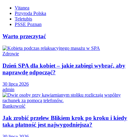
Vitanea
Przyroda Polska
Teletubis
PSSE Poznan
Warto przeczytać
Zdrowie
Dzień SPA dla kobiet – jakie zabiegi wybrać, aby
naprawdę odpocząć?
30 lipca 2026
admin
Bankowość
Jak zrobić przelew Blikiem krok po kroku i kiedy
taka płatność jest najwygodniejsza?
30 lipca 2026