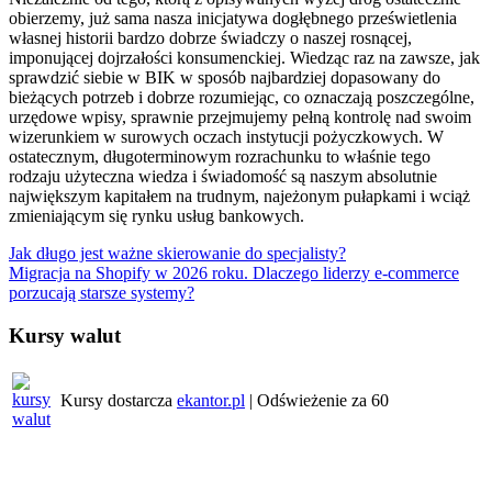
obierzemy, już sama nasza inicjatywa dogłębnego prześwietlenia
własnej historii bardzo dobrze świadczy o naszej rosnącej,
imponującej dojrzałości konsumenckiej. Wiedząc raz na zawsze, jak
sprawdzić siebie w BIK w sposób najbardziej dopasowany do
bieżących potrzeb i dobrze rozumiejąc, co oznaczają poszczególne,
urzędowe wpisy, sprawnie przejmujemy pełną kontrolę nad swoim
wizerunkiem w surowych oczach instytucji pożyczkowych. W
ostatecznym, długoterminowym rozrachunku to właśnie tego
rodzaju użyteczna wiedza i świadomość są naszym absolutnie
największym kapitałem na trudnym, najeżonym pułapkami i wciąż
zmieniającym się rynku usług bankowych.
Nawigacja
Jak długo jest ważne skierowanie do specjalisty?
Migracja na Shopify w 2026 roku. Dlaczego liderzy e-commerce
wpisu
porzucają starsze systemy?
Kursy walut
Kursy dostarcza
ekantor.pl
| Odświeżenie za
60
Pogoda w regionie