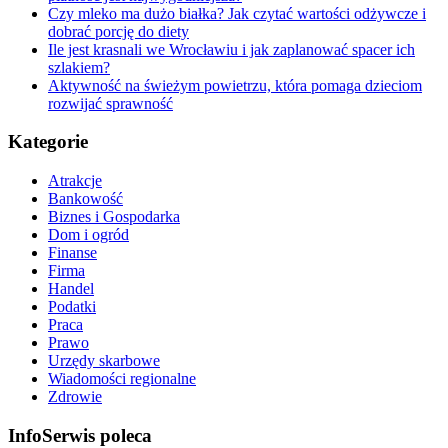
Czy mleko ma dużo białka? Jak czytać wartości odżywcze i
dobrać porcję do diety
Ile jest krasnali we Wrocławiu i jak zaplanować spacer ich
szlakiem?
Aktywność na świeżym powietrzu, która pomaga dzieciom
rozwijać sprawność
Kategorie
Atrakcje
Bankowość
Biznes i Gospodarka
Dom i ogród
Finanse
Firma
Handel
Podatki
Praca
Prawo
Urzędy skarbowe
Wiadomości regionalne
Zdrowie
InfoSerwis poleca