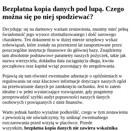
Bezpłatna kopia danych pod lupą. Czego
można się po niej spodziewać?
Decydując się na darmowy wariant zestawienia, musimy mieć pełną
świadomość jego wysoce sformalizowanego i dość surowego
charakteru. Ten dokument to w dużej mierze urzędowy wykaz
zobowiązań, które zostały na przestrzeni lat zaraportowane przez
poszczególne instytucje finansowe do głównej bazy. Znajdziemy
tam absolutnie podstawowe parametry naszych pożyczek, takie jak
nazwa wierzyciela, dokładna data zaciągnięcia długu, kwota
początkowa oraz kapitał wciąż pozostający do uregulowania.
Pojawią się tam również ewentualne adnotacje o opóźnieniach w
regulowaniu rat oraz kluczowe informacje dotyczące naszych zgód
na przetwarzanie danych po zamknięciu rachunku. Jest to zatem
idealne i w pełni wystarczające rozwiązanie, gdy pragniemy
przeprowadzić szybki audyt poprawności naszych danych
osobowych i powiązanych z nimi finansów.
Warto jednak bardzo wyraźnie podkreślić, czego w tym zestawieniu
z pewnością nie uświadczymy, by uniknąć ewentualnego
rozczarowania przed wizytą w placówce. Przede
wszystkim,
bezpłatna kopia danych nie zawiera wskaźnika