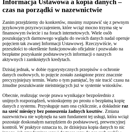
Informacja Ustawowa a kopia danych –
czas na porządki w nazewnictwie
Zanim przejdziemy do konkretów, musimy rozprawić się z pewnym
językowym przyzwyczajeniem, które wciąż mocno trzyma się w
finansowym świecie i na forach internetowych. Wiele osób
poszukujących darmowego wglądu do swoich danych nadal operuje
pojęciem tak zwanej Informacji Ustawowej. Rzeczywiście, w
przeszłości to określenie funkcjonowało oficjalnie i pozwalało na
bezpłatne pozyskanie podstawowych informacji o naszych
aktywnych i zamkniętych kredytach.
Dzisiaj jednak, w dobie rygorystycznych przepisów o ochronie
danych osobowych, to pojęcie zostało zastąpione przez znacznie
precyzyjniejszy termin. Warto o tym pamiętać, by nie tracić czasu na
żmudne poszukiwanie nieistniejących już w systemie wniosków.
Obecnie, realizując swoje prawa wynikające bezpośrednio z
unijnych rozporządzeń, wnioskujemy po prostu o bezpłatną kopię
danych z systemu. Przysługuje nam ona cyklicznie, a dokładnie
raz
na sześć miesięcy bez ponoszenia żadnych kosztów
. Zmiana
nazewnictwa nie wpłynęła na sam fundament tej usługi, która wciąż
pozostaje doskonałym narzędziem do podstawowej, prewencyjnej
kontroli. W praktyce oznacza to, że dzisiejsza kopia danych to nic