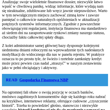
Analizując swoje wieloletnie finansowe dossier, niezwykle łatwo
wpaść w chwilową panikę, widząc informacje, które wydają nam
się nieaktualne, zdublowane lub wręcz jawnie nieprawdziwe. Warto
w tym newralgicznym miejscu zachować zimną krew i zawsze
pamiętać o całkowicie naturalnych opóźnieniach w aktualizacji
potężnych systemów informatycznych. Zgodnie z powszechnie
obowiązującymi regulacjami, instytucja finansowa ma standardowo
aż siedem dni na zaraportowanie rynkowi zmiany naszego statusu,
chociażby faktu całkowitej spłaty długu.
Z kolei administrator samej głównej bazy dysponuje kolejnymi
siedmioma dniami roboczymi na wprowadzenie tych nadesłanych
modyfikacji do widocznego dla nas w panelu rejestru. W praktyce
oznacza to po prostu tyle, że świeżo i rzetelnie zamknięty kredyt
może przez pewien czas nadal „straszyć” w naszym zestawieniu
jako w pełni obciążający i aktywny.
READ
Gospodarka Finansowa NBP
Na ogromnej fali obaw o swoją pozycję w oczach banków,
mnóstwo zagubionych konsumentów daje się każdego roku nabrać
na krzykliwe, internetowe reklamy, oferujące cudowne „czyszczenie
historii”. Trzeba to powiedzieć głośno, stanowczo i niezwykle
wyraźnie:
historii kredytowej nie da się magicznie wymazać na