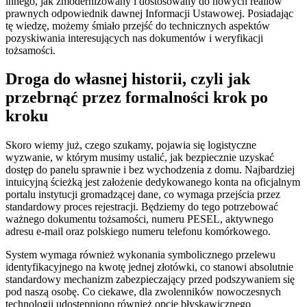
innego, jak zmodernizowany i dostosowany do nowych realiów
prawnych odpowiednik dawnej Informacji Ustawowej. Posiadając
tę wiedzę, możemy śmiało przejść do technicznych aspektów
pozyskiwania interesujących nas dokumentów i weryfikacji
tożsamości.
Droga do własnej historii, czyli jak
przebrnąć przez formalności krok po
kroku
Skoro wiemy już, czego szukamy, pojawia się logistyczne
wyzwanie, w którym musimy ustalić, jak bezpiecznie uzyskać
dostęp do panelu sprawnie i bez wychodzenia z domu. Najbardziej
intuicyjną ścieżką jest założenie dedykowanego konta na oficjalnym
portalu instytucji gromadzącej dane, co wymaga przejścia przez
standardowy proces rejestracji. Będziemy do tego potrzebować
ważnego dokumentu tożsamości, numeru PESEL, aktywnego
adresu e-mail oraz polskiego numeru telefonu komórkowego.
System wymaga również wykonania symbolicznego przelewu
identyfikacyjnego na kwotę jednej złotówki, co stanowi absolutnie
standardowy mechanizm zabezpieczający przed podszywaniem się
pod naszą osobę. Co ciekawe, dla zwolenników nowoczesnych
technologii udostępniono również opcję błyskawicznego