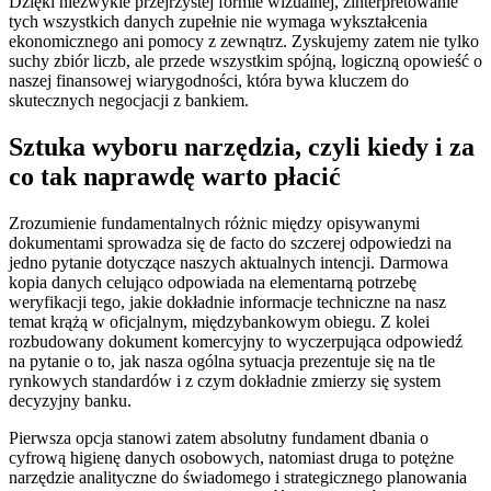
Dzięki niezwykle przejrzystej formie wizualnej, zinterpretowanie
tych wszystkich danych zupełnie nie wymaga wykształcenia
ekonomicznego ani pomocy z zewnątrz. Zyskujemy zatem nie tylko
suchy zbiór liczb, ale przede wszystkim spójną, logiczną opowieść o
naszej finansowej wiarygodności, która bywa kluczem do
skutecznych negocjacji z bankiem.
Sztuka wyboru narzędzia, czyli kiedy i za
co tak naprawdę warto płacić
Zrozumienie fundamentalnych różnic między opisywanymi
dokumentami sprowadza się de facto do szczerej odpowiedzi na
jedno pytanie dotyczące naszych aktualnych intencji. Darmowa
kopia danych celująco odpowiada na elementarną potrzebę
weryfikacji tego, jakie dokładnie informacje techniczne na nasz
temat krążą w oficjalnym, międzybankowym obiegu. Z kolei
rozbudowany dokument komercyjny to wyczerpująca odpowiedź
na pytanie o to, jak nasza ogólna sytuacja prezentuje się na tle
rynkowych standardów i z czym dokładnie zmierzy się system
decyzyjny banku.
Pierwsza opcja stanowi zatem absolutny fundament dbania o
cyfrową higienę danych osobowych, natomiast druga to potężne
narzędzie analityczne do świadomego i strategicznego planowania