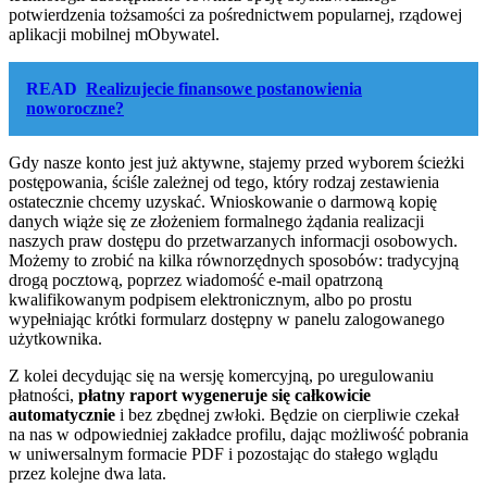
potwierdzenia tożsamości za pośrednictwem popularnej, rządowej
aplikacji mobilnej mObywatel.
READ
Realizujecie finansowe postanowienia
noworoczne?
Gdy nasze konto jest już aktywne, stajemy przed wyborem ścieżki
postępowania, ściśle zależnej od tego, który rodzaj zestawienia
ostatecznie chcemy uzyskać. Wnioskowanie o darmową kopię
danych wiąże się ze złożeniem formalnego żądania realizacji
naszych praw dostępu do przetwarzanych informacji osobowych.
Możemy to zrobić na kilka równorzędnych sposobów: tradycyjną
drogą pocztową, poprzez wiadomość e-mail opatrzoną
kwalifikowanym podpisem elektronicznym, albo po prostu
wypełniając krótki formularz dostępny w panelu zalogowanego
użytkownika.
Z kolei decydując się na wersję komercyjną, po uregulowaniu
płatności,
płatny raport wygeneruje się całkowicie
automatycznie
i bez zbędnej zwłoki. Będzie on cierpliwie czekał
na nas w odpowiedniej zakładce profilu, dając możliwość pobrania
w uniwersalnym formacie PDF i pozostając do stałego wglądu
przez kolejne dwa lata.