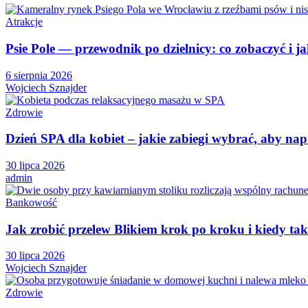
Atrakcje
Psie Pole — przewodnik po dzielnicy: co zobaczyć i ja
6 sierpnia 2026
Wojciech Sznajder
Zdrowie
Dzień SPA dla kobiet – jakie zabiegi wybrać, aby n
30 lipca 2026
admin
Bankowość
Jak zrobić przelew Blikiem krok po kroku i kiedy tak
30 lipca 2026
Wojciech Sznajder
Zdrowie