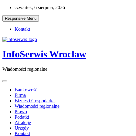
Skip
czwartek, 6 sierpnia, 2026
to
content
Responsive Menu
Kontakt
InfoSerwis Wrocław
Wiadomości regionalne
Bankowość
Firma
Biznes i Gospodarka
Wiadomości regionalne
Prawo
Podatki
Atrakcje
Urzędy
Kontakt