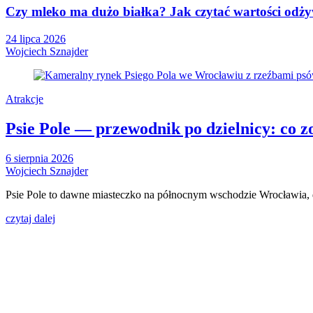
Czy mleko ma dużo białka? Jak czytać wartości odżyw
24 lipca 2026
Wojciech Sznajder
Atrakcje
Psie Pole — przewodnik po dzielnicy: co zo
6 sierpnia 2026
Wojciech Sznajder
Psie Pole to dawne miasteczko na północnym wschodzie Wrocławia, d
czytaj dalej