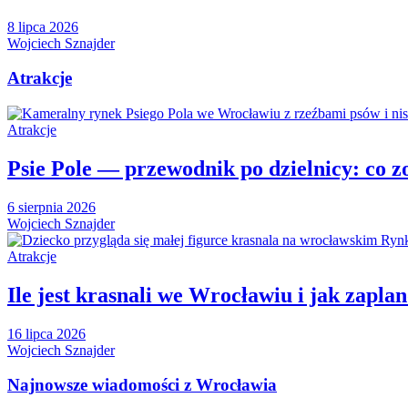
8 lipca 2026
Wojciech Sznajder
Atrakcje
Atrakcje
Psie Pole — przewodnik po dzielnicy: co zo
6 sierpnia 2026
Wojciech Sznajder
Atrakcje
Ile jest krasnali we Wrocławiu i jak zapla
16 lipca 2026
Wojciech Sznajder
Najnowsze wiadomości z Wrocławia