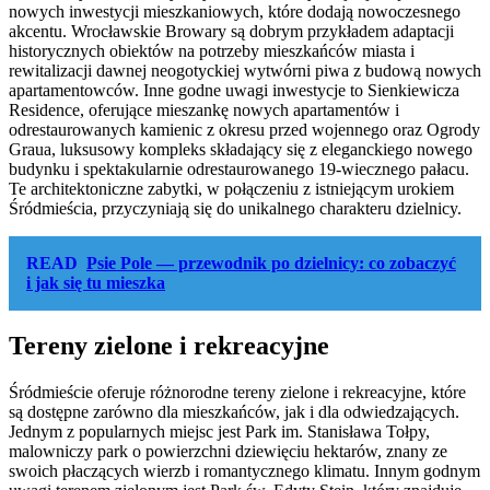
nowych inwestycji mieszkaniowych, które dodają nowoczesnego
akcentu. Wrocławskie Browary są dobrym przykładem adaptacji
historycznych obiektów na potrzeby mieszkańców miasta i
rewitalizacji dawnej neogotyckiej wytwórni piwa z budową nowych
apartamentowców. Inne godne uwagi inwestycje to Sienkiewicza
Residence, oferujące mieszankę nowych apartamentów i
odrestaurowanych kamienic z okresu przed wojennego oraz Ogrody
Graua, luksusowy kompleks składający się z eleganckiego nowego
budynku i spektakularnie odrestaurowanego 19-wiecznego pałacu.
Te architektoniczne zabytki, w połączeniu z istniejącym urokiem
Śródmieścia, przyczyniają się do unikalnego charakteru dzielnicy.
READ
Psie Pole — przewodnik po dzielnicy: co zobaczyć
i jak się tu mieszka
Tereny zielone i rekreacyjne
Śródmieście oferuje różnorodne tereny zielone i rekreacyjne, które
są dostępne zarówno dla mieszkańców, jak i dla odwiedzających.
Jednym z popularnych miejsc jest Park im. Stanisława Tołpy,
malowniczy park o powierzchni dziewięciu hektarów, znany ze
swoich płaczących wierzb i romantycznego klimatu. Innym godnym