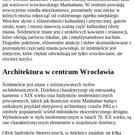
jak wieżowce wrocławskiego Manhattanu. W centrum powstają
nowoczesne osiedla mieszkaniowe, promenady oraz miejsc w
których można odpocząć od codziennego zgiełku miejskiego.
Wrocław słynie z różnorodności kulturalnej i artystycznej. galerie
sztuki, teatry i muzea stanowią ważną część kulturalnej oferty
miasta. Śródmieście znane jest z urokliwych kawiarni i restauracji,
które oferują zarówno lokalne, jak i międzynarodowe kuchnie.
Dogodne położenie, różnorodne atrakcje i dobre skomunikowanie z
pozostałymi częściami miasta powoduje, że śródmieście jest
miejscem, które chętnie odwiedzają nie tylko wrocławianie, ale
również turyści.
Architektura w centrum Wrocławia
Śródmieście jest znane z zróżnicowanych stylów
architektonicznych. Dzielnica charakteryzuje się mieszanką
kamienic z XIX wieku oraz budynków modernistycznych
powojennych, takich jak ikoniczne wieże Manhattan będące
unikalnym przykład nietypowej architektury czasów PRLu i
zdobyły popularność wśród miłośników ekscentrycznego designu.
Wybudowane w stylu modernistycznym w latach 70. XX wieku, są
one charakterystycznym elementem w krajobrazie dzielnicy.
Obok budynków historycznych, w dzielnicy znajduje się kilka