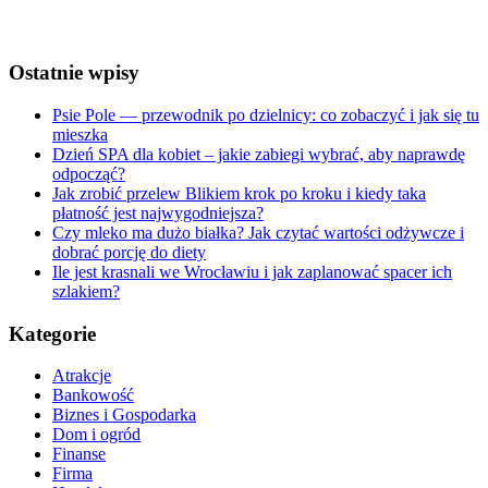
Weather from OpenWeatherMap
Ostatnie wpisy
Psie Pole — przewodnik po dzielnicy: co zobaczyć i jak się tu
mieszka
Dzień SPA dla kobiet – jakie zabiegi wybrać, aby naprawdę
odpocząć?
Jak zrobić przelew Blikiem krok po kroku i kiedy taka
płatność jest najwygodniejsza?
Czy mleko ma dużo białka? Jak czytać wartości odżywcze i
dobrać porcję do diety
Ile jest krasnali we Wrocławiu i jak zaplanować spacer ich
szlakiem?
Kategorie
Atrakcje
Bankowość
Biznes i Gospodarka
Dom i ogród
Finanse
Firma