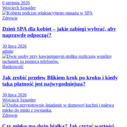
6 sierpnia 2026
Wojciech Sznajder
Zdrowie
Dzień SPA dla kobiet – jakie zabiegi wybrać, aby
naprawdę odpocząć?
30 lipca 2026
admin
Bankowość
Jak zrobić przelew Blikiem krok po kroku i kiedy
taka płatność jest najwygodniejsza?
30 lipca 2026
Wojciech Sznajder
Zdrowie
Czy mleko ma dużo białka? Jak czytać wartości