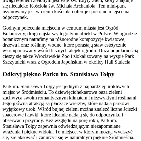
uwagi terenem zielonym jest Park św. Edyty Stein, który znajduje
się niedaleko Kościoła św. Michała Archanioła. Ten mini-park
usytuowany jest w cieniu kościoła i oferuje spokojne miejsce na
odpoczynek.
Godnym polecenia miejscem w centrum miasta jest Ogród
Botaniczny, drugi najstarszy tego typu obiekt w Polsce. W ogrodzie
botanicznym natrafimy na różnorodne kompozycje kwiatowe,
drzewa i oraz roślinny wodne, które porastają staw estetycznie
wkomponowany wśród licznych alejek ogrodu. Duża popularnością
cieszy się także Wrocławskie Zoo i zlokalizowany na wyspie Park
Szczytnicki wraz z Ogrodem Japońskim w okolicy Hali Stulecia.
Odkryj piękno Parku im. Stanisława Tołpy
Park im. Stanisława Tołpy jest jednym z najbardziej urokliwych
miejsc w Śródmieściu. To dziewięciohektarowa oaza zieleni
zachwyca swoim romantycznym klimatem i niezwykłymi roślinami.
Jego główną atrakcją są płaczące wierzby, które nadają parkowi
wyjątkowy urok. Wśród bujnej zieleni można znaleźć liczne ścieżki
spacerowe i ławki, które idealnie nadają się do odpoczynku i
obserwacji przyrody. Bez względu na porę roku, Park im.
Stanisława Tołpy zapewnia odwiedzającym niezapomniane
wrażenia i piękne widoki. To miejsce, w którym można wyciszyć
się, zrelaksować i zanurzyć się w naturalnym pięknie Śródmieścia.