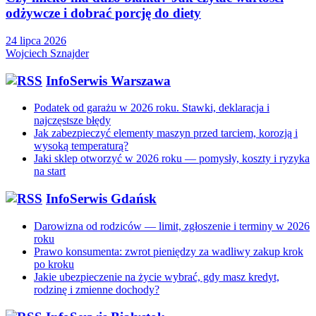
odżywcze i dobrać porcję do diety
24 lipca 2026
Wojciech Sznajder
InfoSerwis Warszawa
Podatek od garażu w 2026 roku. Stawki, deklaracja i
najczęstsze błędy
Jak zabezpieczyć elementy maszyn przed tarciem, korozją i
wysoką temperaturą?
Jaki sklep otworzyć w 2026 roku — pomysły, koszty i ryzyka
na start
InfoSerwis Gdańsk
Darowizna od rodziców — limit, zgłoszenie i terminy w 2026
roku
Prawo konsumenta: zwrot pieniędzy za wadliwy zakup krok
po kroku
Jakie ubezpieczenie na życie wybrać, gdy masz kredyt,
rodzinę i zmienne dochody?