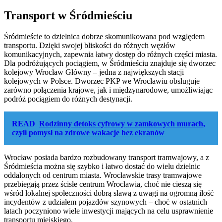
Transport w Śródmieściu
Śródmieście to dzielnica dobrze skomunikowana pod względem
transportu. Dzięki swojej bliskości do różnych węzłów
komunikacyjnych, zapewnia łatwy dostęp do różnych części miasta.
Dla podróżujących pociągiem, w Śródmieściu znajduje się dworzec
kolejowy Wrocław Główny – jedna z największych stacji
kolejowych w Polsce. Dworzec PKP we Wrocławiu obsługuje
zarówno połączenia krajowe, jak i międzynarodowe, umożliwiając
podróż pociągiem do różnych destynacji.
READ
Rodzinny detoks cyfrowy w zamkowych murach,
czyli pomysł na zdrowe wakacje bez ekranów
Wrocław posiada bardzo rozbudowany transport tramwajowy, a z
Śródmieścia można się szybko i łatwo dostać do wielu dzielnic
oddalonych od centrum miasta. Wrocławskie trasy tramwajowe
przebiegają przez ścisłe centrum Wrocławia, choć nie cieszą się
wśród lokalnej społeczności dobrą sławą z uwagi na ogromną ilość
incydentów z udziałem pojazdów szynowych – choć w ostatnich
latach poczyniono wiele inwestycji mających na celu usprawnienie
transportu miejskiego.