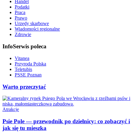
Handel
Podatki
Praca
Prawo
Urzędy skarbowe
Wiadomości regionalne
Zdrowie
InfoSerwis poleca
Vitanea
Przyroda Polska
Teletubis
PSSE Poznan
Warto przeczytać
Atrakcje
Psie Pole — przewodnik po dzielnicy: co zobaczyć i
jak się tu mieszka