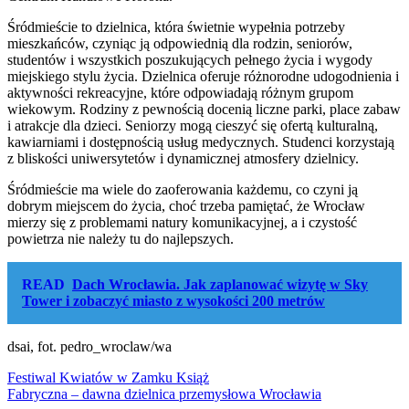
Śródmieście to dzielnica, która świetnie wypełnia potrzeby
mieszkańców, czyniąc ją odpowiednią dla rodzin, seniorów,
studentów i wszystkich poszukujących pełnego życia i wygody
miejskiego stylu życia. Dzielnica oferuje różnorodne udogodnienia i
aktywności rekreacyjne, które odpowiadają różnym grupom
wiekowym. Rodziny z pewnością docenią liczne parki, place zabaw
i atrakcje dla dzieci. Seniorzy mogą cieszyć się ofertą kulturalną,
kawiarniami i dostępnością usług medycznych. Studenci korzystają
z bliskości uniwersytetów i dynamicznej atmosfery dzielnicy.
Śródmieście ma wiele do zaoferowania każdemu, co czyni ją
dobrym miejscem do życia, choć trzeba pamiętać, że Wrocław
mierzy się z problemami natury komunikacyjnej, a i czystość
powietrza nie należy tu do najlepszych.
READ
Dach Wrocławia. Jak zaplanować wizytę w Sky
Tower i zobaczyć miasto z wysokości 200 metrów
dsai, fot. pedro_wroclaw/wa
Nawigacja
Festiwal Kwiatów w Zamku Książ
Fabryczna – dawna dzielnica przemysłowa Wrocławia
wpisu