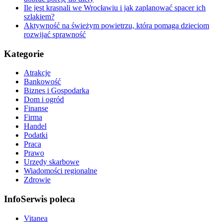
Ile jest krasnali we Wrocławiu i jak zaplanować spacer ich
szlakiem?
Aktywność na świeżym powietrzu, która pomaga dzieciom
rozwijać sprawność
Kategorie
Atrakcje
Bankowość
Biznes i Gospodarka
Dom i ogród
Finanse
Firma
Handel
Podatki
Praca
Prawo
Urzędy skarbowe
Wiadomości regionalne
Zdrowie
InfoSerwis poleca
Vitanea