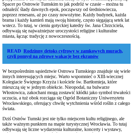
Spacer po Ostrowie Tumskim to jak podróż w czasie – można tu
odnaleźć ślady dawnych epok, począwszy od średniowiecza,
poprzez renesans, aż po czasy nowożytne. Każdy budynek, każda
brama i każdy kamień mają swoją historię, często sięgającą setek lat
wstecz. To tutaj, w cieniu gotyckiej katedry św. Jana Chrzciciela,
odbywają się najważniejsze uroczystości religijne i kulturalne
miasta, łącząc tradycję z nowoczesnością.
READ
Rodzinny detoks cyfrowy w zamkowych murach,
czyli pomysł na zdrowe wakacje bez ekranów
W bezpośrednim sąsiedztwie Ostrowa Tumskiego znajduje się wiele
innych interesujących miejsc. Warto wspomnieć o XIII-wiecznej
Kolegiacie Świętego Krzyża i kościele św. Bartłomieja, które
mieszczą się w jednym obiekcie. Nieopodal, na bulwarze
Włostowica, zakochani mogą zostawić kłódki jako symbol trwałości
uczucia, a tuż obok rozciąga się Ogród Botaniczny Uniwersytetu
Wrocławskiego, oferujący chwilę wytchnienia wśród roślin z całego
świata.
Dziś Ostrów Tumski jest nie tylko miejscem kultu religijnego, ale
także ważnym punktem na mapie turystycznej Wrocławia. To tutaj
odbywają się liczne wydarzenia kulturalne, koncerty i wystawy,