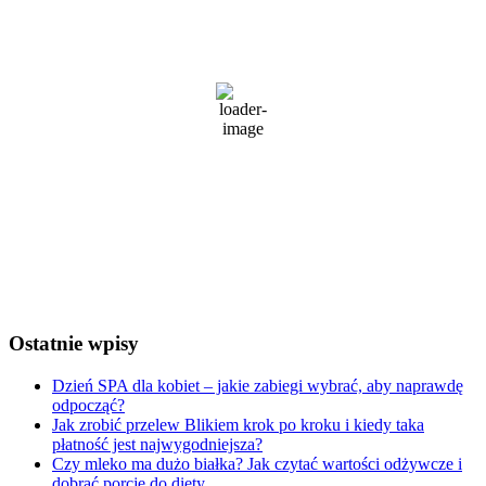
12:34 pm,
5 sierpnia, 2026
35
°C
bezchmurnie
44 %
1013 mb
2 Km/h
Wind Gust:
8 Km/h
Clouds:
1%
Visibility:
10 km
Sunrise:
5:22 am
Sunset:
8:32 pm
Weather from OpenWeatherMap
Ostatnie wpisy
Dzień SPA dla kobiet – jakie zabiegi wybrać, aby naprawdę
odpocząć?
Jak zrobić przelew Blikiem krok po kroku i kiedy taka
płatność jest najwygodniejsza?
Czy mleko ma dużo białka? Jak czytać wartości odżywcze i
dobrać porcję do diety