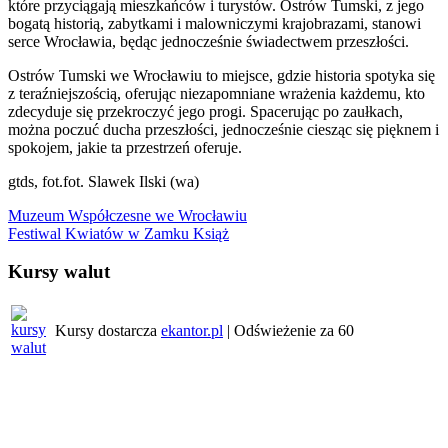
które przyciągają mieszkańców i turystów. Ostrów Tumski, z jego
bogatą historią, zabytkami i malowniczymi krajobrazami, stanowi
serce Wrocławia, będąc jednocześnie świadectwem przeszłości.
Ostrów Tumski we Wrocławiu to miejsce, gdzie historia spotyka się
z teraźniejszością, oferując niezapomniane wrażenia każdemu, kto
zdecyduje się przekroczyć jego progi. Spacerując po zaułkach,
można poczuć ducha przeszłości, jednocześnie ciesząc się pięknem i
spokojem, jakie ta przestrzeń oferuje.
gtds, fot.fot. Slawek Ilski (wa)
Nawigacja
Muzeum Współczesne we Wrocławiu
Festiwal Kwiatów w Zamku Książ
wpisu
Kursy walut
Kursy dostarcza
ekantor.pl
| Odświeżenie za
60
Pogoda w regionie
Wrocław