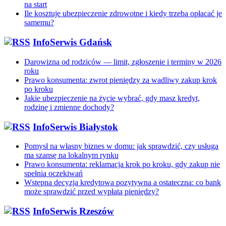
na start
Ile kosztuje ubezpieczenie zdrowotne i kiedy trzeba opłacać je
samemu?
InfoSerwis Gdańsk
Darowizna od rodziców — limit, zgłoszenie i terminy w 2026
roku
Prawo konsumenta: zwrot pieniędzy za wadliwy zakup krok
po kroku
Jakie ubezpieczenie na życie wybrać, gdy masz kredyt,
rodzinę i zmienne dochody?
InfoSerwis Białystok
Pomysł na własny biznes w domu: jak sprawdzić, czy usługa
ma szansę na lokalnym rynku
Prawo konsumenta: reklamacja krok po kroku, gdy zakup nie
spełnia oczekiwań
Wstępna decyzja kredytowa pozytywna a ostateczna: co bank
może sprawdzić przed wypłatą pieniędzy?
InfoSerwis Rzeszów