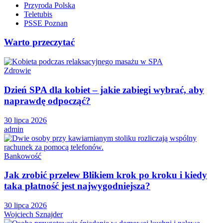
Przyroda Polska
Teletubis
PSSE Poznan
Warto przeczytać
Zdrowie
Dzień SPA dla kobiet – jakie zabiegi wybrać, aby
naprawdę odpocząć?
30 lipca 2026
admin
Bankowość
Jak zrobić przelew Blikiem krok po kroku i kiedy
taka płatność jest najwygodniejsza?
30 lipca 2026
Wojciech Sznajder