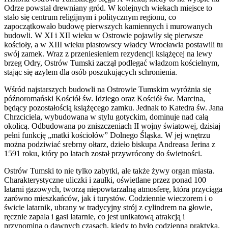
Odrze powstał drewniany gród. W kolejnych wiekach miejsce to
stało się centrum religijnym i politycznym regionu, co
zapoczątkowało budowę pierwszych kamiennych i murowanych
budowli. W XI i XII wieku w Ostrowie pojawiły się pierwsze
kościoły, a w XIII wieku piastowscy władcy Wrocławia postawili tu
swój zamek. Wraz z przeniesieniem rezydencji książęcej na lewy
brzeg Odry, Ostrów Tumski zaczął podlegać władzom kościelnym,
stając się azylem dla osób poszukujących schronienia.
Wśród najstarszych budowli na Ostrowie Tumskim wyróżnia się
późnoromański Kościół św. Idziego oraz Kościół św. Marcina,
będący pozostałością książęcego zamku. Jednak to Katedra św. Jana
Chrzciciela, wybudowana w stylu gotyckim, dominuje nad całą
okolicą. Odbudowana po zniszczeniach II wojny światowej, dzisiaj
pełni funkcję „matki kościołów” Dolnego Śląska. W jej wnętrzu
można podziwiać srebrny ołtarz, dzieło biskupa Andreasa Jerina z
1591 roku, który po latach został przywrócony do świetności.
Ostrów Tumski to nie tylko zabytki, ale także żywy organ miasta.
Charakterystyczne uliczki i zaułki, oświetlane przez ponad 100
latarni gazowych, tworzą niepowtarzalną atmosferę, która przyciąga
zarówno mieszkańców, jak i turystów. Codziennie wieczorem i o
świcie latarnik, ubrany w tradycyjny strój z cylindrem na głowie,
ręcznie zapala i gasi latarnie, co jest unikatową atrakcją i
przypomina o dawnych czasach, kiedy to było codzienną praktyką.