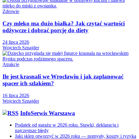
Zdrowie
Czy mleko ma dużo białka? Jak czytać wartości
odżywcze i dobrać porcję do diety
24 lipca 2026
Wojciech Sznajder
Atrakcje
Ile jest krasnali we Wrocławiu i jak zaplanować
spacer ich szlakiem?
16 lipca 2026
Wojciech Sznajder
InfoSerwis Warszawa
Podatek od garażu w 2026 roku. Stawki, deklaracja i
najczęstsze błędy
Jaki sklep otworzyć w 2026 roku — pomysły, koszty i ryzyka