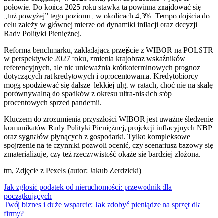
połowie. Do końca 2025 roku stawka ta powinna znajdować się
„tuż powyżej” tego poziomu, w okolicach 4,3%. Tempo dojścia do
celu zależy w głównej mierze od dynamiki inflacji oraz decyzji
Rady Polityki Pieniężnej.
Reforma benchmarku, zakładająca przejście z WIBOR na POLSTR
w perspektywie 2027 roku, zmienia krajobraz wskaźników
referencyjnych, ale nie unieważnia krótkoterminowych prognoz
dotyczących rat kredytowych i oprocentowania. Kredytobiorcy
mogą spodziewać się dalszej lekkiej ulgi w ratach, choć nie na skalę
porównywalną do spadków z okresu ultra-niskich stóp
procentowych sprzed pandemii.
Kluczem do zrozumienia przyszłości WIBOR jest uważne śledzenie
komunikatów Rady Polityki Pieniężnej, projekcji inflacyjnych NBP
oraz sygnałów płynących z gospodarki. Tylko kompleksowe
spojrzenie na te czynniki pozwoli ocenić, czy scenariusz bazowy się
zmaterializuje, czy też rzeczywistość okaże się bardziej złożona.
tm, Zdjęcie z Pexels (autor: Jakub Zerdzicki)
Nawigacja
Jak zgłosić podatek od nieruchomości: przewodnik dla
początkujących
wpisu
Twój biznes i duże wsparcie: Jak zdobyć pieniądze na sprzęt dla
firmy?