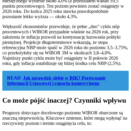
miesięcznego wyniesie około 4,0% (z przedziałem wahań ±0,5
punktu procentowego). Ten poziom powinien zostać osiągnięty w
2026 roku. Do końca 2025 roku stawka prawdopodobnie
pozostanie lekko wyższa — około 4,3%.
Większość ekonomistów przewiduje, że pełne „dno” cyklu stóp
procentowych i WIBOR przypadnie właśnie na 2026 rok, przy
założeniu że inflacja pozwoli na kontynuację luzowania polityki
pieniężnej. Projekcje długoterminowe wskazują, że stopa
referencyjna NBP może spaść w 2026 roku do poziomu 3,5–3,75%,
co przełożyłoby się na WIBOR 3M w okolicach 3,8–4,0%.
Najniższy punkt cyklu może być osiągnięty w II połowie 2026
roku, gdy inflacja ustabilizuje się bliżej środka celu NBP (2,5%).
READ
Jak sprawdzic siebie w BIK? Porównanie
Informacji Ustawowej i raportu komercyjnego
Co może pójść inaczej? Czynniki wpływu
Prognozy dotyczące docelowego poziomu WIBOR obarczone są
znaczną niepewnością. Kluczowe zmienne, które mogą wpłynąć na
rzeczywisty poziom i termin osiągnięcia celu, to: