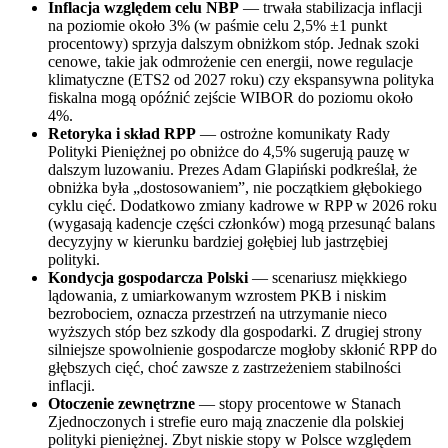
Inflacja względem celu NBP
— trwała stabilizacja inflacji
na poziomie około 3% (w paśmie celu 2,5% ±1 punkt
procentowy) sprzyja dalszym obniżkom stóp. Jednak szoki
cenowe, takie jak odmrożenie cen energii, nowe regulacje
klimatyczne (ETS2 od 2027 roku) czy ekspansywna polityka
fiskalna mogą opóźnić zejście WIBOR do poziomu około
4%.
Retoryka i skład RPP
— ostrożne komunikaty Rady
Polityki Pieniężnej po obniżce do 4,5% sugerują pauzę w
dalszym luzowaniu. Prezes Adam Glapiński podkreślał, że
obniżka była „dostosowaniem”, nie początkiem głębokiego
cyklu cięć. Dodatkowo zmiany kadrowe w RPP w 2026 roku
(wygasają kadencje części członków) mogą przesunąć balans
decyzyjny w kierunku bardziej gołębiej lub jastrzębiej
polityki.
Kondycja gospodarcza Polski
— scenariusz miękkiego
lądowania, z umiarkowanym wzrostem PKB i niskim
bezrobociem, oznacza przestrzeń na utrzymanie nieco
wyższych stóp bez szkody dla gospodarki. Z drugiej strony
silniejsze spowolnienie gospodarcze mogłoby skłonić RPP do
głębszych cięć, choć zawsze z zastrzeżeniem stabilności
inflacji.
Otoczenie zewnętrzne
— stopy procentowe w Stanach
Zjednoczonych i strefie euro mają znaczenie dla polskiej
polityki pieniężnej. Zbyt niskie stopy w Polsce względem