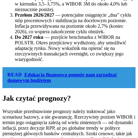
w kierunku 3,5–3,75%, a WIBOR 3M do około 4,0% lub
nieznacznie poniżej.
Przełom 2026/2027
— potencjalne osiągnięcie „dna” cyklu
stóp procentowych i stabilizacja na docelowym poziomie.
Inflacja przewidywana na poziomie około 2,7% (koniec
2026), co wspiera zakończenie cyklu obniżek.
Do 2027 roku
— przejście benchmarku z WIBOR na
POLSTR. Okres przejściowy wydłużony, aby umożliwić
adaptację rynku. Nowy wskaźnik ma opierać się na
rzeczywistych transakcjach overnight, co zwiększy jego
wiarygodność.
READ
Edukacja finansowa pomoże nam zarządzać
domowym budżetem
Jak czytać prognozy?
Wszystkie przedstawione prognozy należy traktować jako
scenariusz bazowy, a nie gwarancję. Rzeczywisty poziom WIBOR i
termin jego osiągnięcia zależą od wielu zmiennych — od dynamiki
inflacji, przez decyzje RPP, aż po globalne trendy w polityce
pieniężnej głównych banków centralnych. Szoki cenowe, takie jak