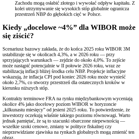
Zachodu mogą osłabić złotego i wywołać odpływ kapitału. Z
kolei utrzymywanie się wysokich stóp globalnie ogranicza
przestrzeń NBP do głębokich cięć w Polsce.
Kiedy „docelowe ~4%” dla WIBOR może
się ziścić?
Scenariusz bazowy zakłada, że do końca 2025 roku WIBOR 3M
ustabilizuje się w okolicach 4,3%, a w 2026 roku — przy
sprzyjających warunkach — zejdzie do około 4,0%. To zejście
może nastąpić potencjalnie w II połowie 2026 roku, wraz ze
stabilizacją inflacji bliżej środka celu NBP. Projekcje inflacyjne
wskazują, że inflacja CPI pod koniec 2026 roku może wynieść
około 2,7%, co stworzy przestrzeń dla ostatecznych kroków w
kierunku niższych stóp.
Kontrakty terminowe FRA na rynku międzybankowym wyceniają
okolice 4% jako docelowy poziom WIBOR w horyzoncie
„kilkunastu miesięcy” od jesieni 2025 roku. To potwierdzenie, że
inwestorzy oczekują właśnie takiego poziomu równowagi. Warto
jednak pamiętać, że są to szacunki obarczone niepewnością —
wszelkie szoki cenowe, zmiany w polityce fiskalnej czy
nieprzewidziane zjawiska na rynkach globalnych mogą zmienić ten
obraz.