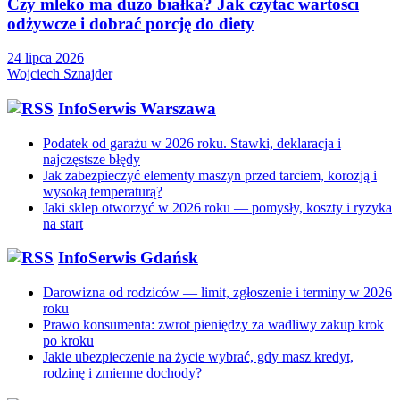
Czy mleko ma dużo białka? Jak czytać wartości
odżywcze i dobrać porcję do diety
24 lipca 2026
Wojciech Sznajder
InfoSerwis Warszawa
Podatek od garażu w 2026 roku. Stawki, deklaracja i
najczęstsze błędy
Jak zabezpieczyć elementy maszyn przed tarciem, korozją i
wysoką temperaturą?
Jaki sklep otworzyć w 2026 roku — pomysły, koszty i ryzyka
na start
InfoSerwis Gdańsk
Darowizna od rodziców — limit, zgłoszenie i terminy w 2026
roku
Prawo konsumenta: zwrot pieniędzy za wadliwy zakup krok
po kroku
Jakie ubezpieczenie na życie wybrać, gdy masz kredyt,
rodzinę i zmienne dochody?