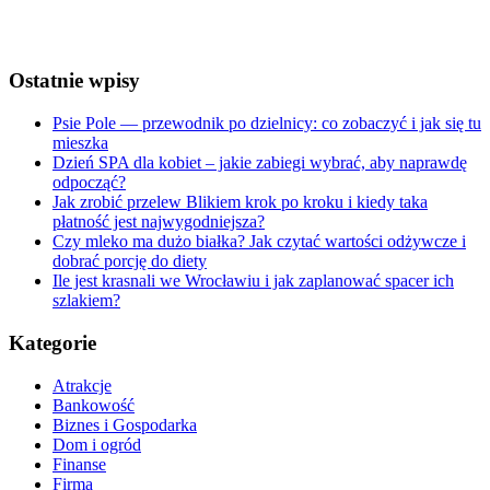
Weather from OpenWeatherMap
Ostatnie wpisy
Psie Pole — przewodnik po dzielnicy: co zobaczyć i jak się tu
mieszka
Dzień SPA dla kobiet – jakie zabiegi wybrać, aby naprawdę
odpocząć?
Jak zrobić przelew Blikiem krok po kroku i kiedy taka
płatność jest najwygodniejsza?
Czy mleko ma dużo białka? Jak czytać wartości odżywcze i
dobrać porcję do diety
Ile jest krasnali we Wrocławiu i jak zaplanować spacer ich
szlakiem?
Kategorie
Atrakcje
Bankowość
Biznes i Gospodarka
Dom i ogród
Finanse
Firma