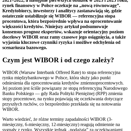
2021–2022, a następnie pierwszych obniżek w 2023 i 2025 roku,
rynek finansowy w Polsce oczekuje na „nową równowagę”.
Kredytobiorcy, inwestorzy i analitycy zastanawiają się, gdzie
ostatecznie ustabilizuje się WIBOR — referencyjna stopa
procentowa, która bezpośrednio wpływa na oprocentowanie
większości kredytów. Niniejszy artykuł podsumowuje
konsensus prognoz ekspertów, wskazuje orientacyjny poziom
docelowy WIBOR oraz ramy czasowe jego osiągnięcia, a także
wyjaśnia kluczowe czynniki ryzyka i możliwe odchylenia od
scenariusza bazowego.
Czym jest WIBOR i od czego zależy?
WIBOR (Warsaw Interbank Offered Rate) to stopa referencyjna
rynku międzybankowego w Polsce, która służy jako punkt
odniesienia dla oprocentowania kredytów zmiennoprocentowych.
Jej poziom jest ściśle powiązany ze stopą referencyjną Narodowego
Banku Polskiego — gdy Rada Polityki Pieniężnej (RPP) zmienia
stopy procentowe, na rynku pojawiają się oczekiwania dotyczące
przyszłych ruchów, co bezpośrednio przekłada się na notowania
WIBOR.
Warto wiedzieć, że różne terminy zapadalności WIBOR (3-
miesięczny, 6-miesięczny, 12-miesięczny) reagują odmiennie na
sygnały z rynku. Wszystkie jednak „podążają” za oczekiwaniami