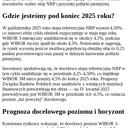
inwestorów wobec stóp NBP i przyszłej polityki pieniężnej.
Gdzie jesteśmy pod koniec 2025 roku?
W październiku 2025 roku stopa referencyjna NBP wynosi 4,50%,
co stanowi efekt cyklu obniżek rozpoczętego w maju tego roku.
WIBOR 3-miesięczny ustabilizował się w okolicy 4,5%, podczas
gdy WIBOR roczny spadł do około 4,3%. Notowania te sugerują,
że rynek wycenia jeszcze możliwą pojedynczą obniżkę stóp (o 0,25
punktu procentowego) oraz pauzę w dalszym luzowaniu polityki
pieniężnej.
Inwestorzy spodziewają się, że docelowo stopa referencyjna NBP w
tym cyklu ustabilizuje się w przedziale 4,25–4,50%, co implikuje
WIBOR 3M nieco poniżej 4,5% do końca 2025 roku. Prognozy
Związku Banków Polskich oraz analityków z wiodących instytucji
finansowych potwierdzają ten obraz — na IV kwartał 2025
przewidywany jest WIBOR 3M w przedziale 4,0–4,5%, co oznacza
poziom „tuż powyżej” docelowego.
Prognoza docelowego poziomu i horyzont
Konsensus rynkowy wskazuje, że docelowy poziom WIBOR 3-