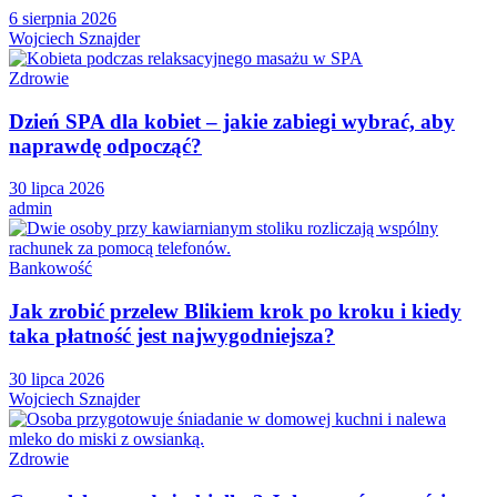
6 sierpnia 2026
Wojciech Sznajder
Zdrowie
Dzień SPA dla kobiet – jakie zabiegi wybrać, aby
naprawdę odpocząć?
30 lipca 2026
admin
Bankowość
Jak zrobić przelew Blikiem krok po kroku i kiedy
taka płatność jest najwygodniejsza?
30 lipca 2026
Wojciech Sznajder
Zdrowie