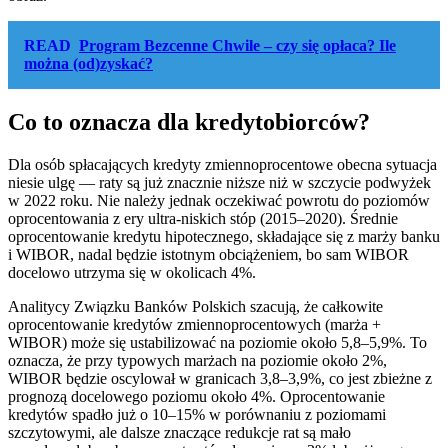
READ
Program Bezcenne Chwile – czy się opłaca? Ile
można (od)zyskać?
Co to oznacza dla kredytobiorców?
Dla osób spłacających kredyty zmiennoprocentowe obecna sytuacja
niesie ulgę — raty są już znacznie niższe niż w szczycie podwyżek
w 2022 roku. Nie należy jednak oczekiwać powrotu do poziomów
oprocentowania z ery ultra-niskich stóp (2015–2020). Średnie
oprocentowanie kredytu hipotecznego, składające się z marży banku
i WIBOR, nadal będzie istotnym obciążeniem, bo sam WIBOR
docelowo utrzyma się w okolicach 4%.
Analitycy Związku Banków Polskich szacują, że całkowite
oprocentowanie kredytów zmiennoprocentowych (marża +
WIBOR) może się ustabilizować na poziomie około 5,8–5,9%. To
oznacza, że przy typowych marżach na poziomie około 2%,
WIBOR będzie oscylował w granicach 3,8–3,9%, co jest zbieżne z
prognozą docelowego poziomu około 4%. Oprocentowanie
kredytów spadło już o 10–15% w porównaniu z poziomami
szczytowymi, ale dalsze znaczące redukcje rat są mało