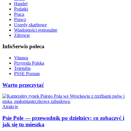
Handel
Podatki
Praca
Prawo
Urzędy skarbowe
Wiadomości regionalne
Zdrowie
InfoSerwis poleca
Vitanea
Przyroda Polska
Teletubis
PSSE Poznan
Warto przeczytać
Atrakcje
Psie Pole — przewodnik po dzielnicy: co zobaczyć i
jak się tu mieszka