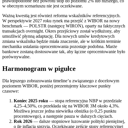
prawdopodobne bez powrotu stóp do poziomu 2% lub niższego, co
w obecnym scenariuszu nie jest oczekiwane.
Ważną kwestią jest również reforma wskaźników referencyjnych.
W perspektywie 2027 roku rynek ma przejść z WIBOR na nowy
benchmark — POLSTR (następcę WIRON), oparty na faktycznych
transakcjach overnight. Okres przejściowy został wydłużony, aby
umożliwić płynną adaptację. Dla nowych umów kredytowych
zmiana wskaźnika będzie miała znaczenie, ale w krótkim terminie
mechanika ustalania oprocentowania pozostaje podobna. Marże
bankowe zostaną dostosowane tak, aby łączne oprocentowanie było
porównywalne.
Harmonogram w pigułce
Dla lepszego zobrazowania timeline’u związanego z docelowym
poziomem WIBOR, poniżej prezentujemy kluczowe punkty
czasowe:
Koniec 2025 roku
— stopa referencyjna NBP w przedziale
4,25–4,50%, co przekłada się na WIBOR 3M około 4,3%.
Możliwa jeszcze jedna niewielka obniżka (o 0,25 punktu
procentowego), a następnie pauza w dalszych cięciach.
Rok 2026
— dalsze stopniowe luzowanie polityki pieniężnej,
o ile inflacja sprzyja. Oczekiwane zejście stopy referencyjnej