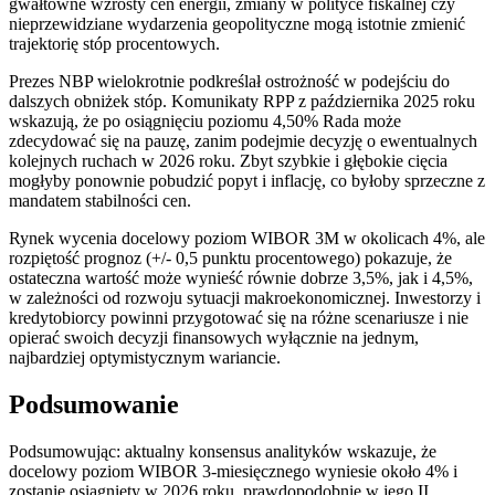
gwałtowne wzrosty cen energii, zmiany w polityce fiskalnej czy
nieprzewidziane wydarzenia geopolityczne mogą istotnie zmienić
trajektorię stóp procentowych.
Prezes NBP wielokrotnie podkreślał ostrożność w podejściu do
dalszych obniżek stóp. Komunikaty RPP z października 2025 roku
wskazują, że po osiągnięciu poziomu 4,50% Rada może
zdecydować się na pauzę, zanim podejmie decyzję o ewentualnych
kolejnych ruchach w 2026 roku. Zbyt szybkie i głębokie cięcia
mogłyby ponownie pobudzić popyt i inflację, co byłoby sprzeczne z
mandatem stabilności cen.
Rynek wycenia docelowy poziom WIBOR 3M w okolicach 4%, ale
rozpiętość prognoz (+/- 0,5 punktu procentowego) pokazuje, że
ostateczna wartość może wynieść równie dobrze 3,5%, jak i 4,5%,
w zależności od rozwoju sytuacji makroekonomicznej. Inwestorzy i
kredytobiorcy powinni przygotować się na różne scenariusze i nie
opierać swoich decyzji finansowych wyłącznie na jednym,
najbardziej optymistycznym wariancie.
Podsumowanie
Podsumowując: aktualny konsensus analityków wskazuje, że
docelowy poziom WIBOR 3-miesięcznego wyniesie około 4% i
zostanie osiągnięty w 2026 roku, prawdopodobnie w jego II