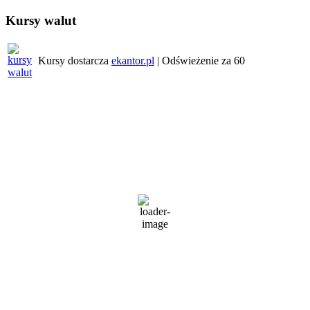
Kursy walut
Kursy dostarcza
ekantor.pl
| Odświeżenie za
60
Pogoda w regionie
Wrocław
6:02 pm,
6 sierpnia, 2026
27
°C
umiarkowane opady deszczu
65 %
1016 mb
3 Km/h
Wind Gust:
10 Km/h
Clouds:
86%
Visibility:
10 km
Sunrise:
5:24 am
Sunset:
8:31 pm