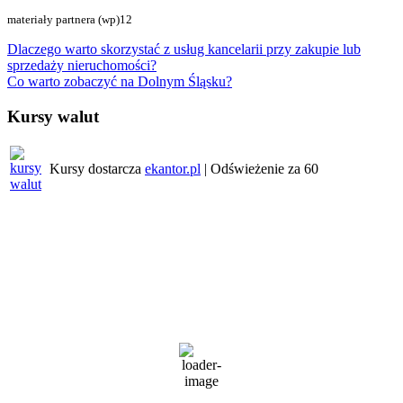
materiały partnera (wp)12
Nawigacja
Dlaczego warto skorzystać z usług kancelarii przy zakupie lub
sprzedaży nieruchomości?
wpisu
Co warto zobaczyć na Dolnym Śląsku?
Kursy walut
Kursy dostarcza
ekantor.pl
| Odświeżenie za
60
Pogoda w regionie
Wrocław
4:40 pm,
7 sierpnia, 2026
27
°C
bezchmurnie
43 %
1020 mb
2 Km/h