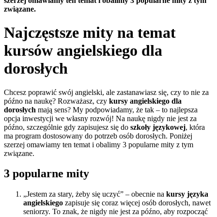
szerzej omawiamy ten temat i obalimy 3 popularne mity z tym
związane.
Najczęstsze mity na temat
kursów angielskiego dla
dorosłych
Chcesz poprawić swój angielski, ale zastanawiasz się, czy to nie za
późno na naukę? Rozważasz, czy
kursy angielskiego dla
dorosłych
mają sens? My podpowiadamy, że tak – to najlepsza
opcja inwestycji we własny rozwój! Na naukę nigdy nie jest za
późno, szczególnie gdy zapisujesz się do
szkoły językowej
, która
ma program dostosowany do potrzeb osób dorosłych. Poniżej
szerzej omawiamy ten temat i obalimy 3 popularne mity z tym
związane.
3 popularne mity
„Jestem za stary, żeby się uczyć” – obecnie na
kursy języka
angielskiego
zapisuje się coraz więcej osób dorosłych, nawet
seniorzy. To znak, że nigdy nie jest za późno, aby rozpocząć