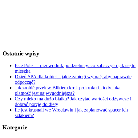
Wind Gust:
5 Km/h
Clouds:
0%
Visibility:
10 km
Sunrise:
5:25 am
Sunset:
8:29 pm
Weather from OpenWeatherMap
Ostatnie wpisy
Psie Pole — przewodnik po dzielnicy: co zobaczyć i jak się tu
mieszka
Dzień SPA dla kobiet – jakie zabiegi wybrać, aby naprawdę
odpocząć?
Jak zrobić przelew Blikiem krok po kroku i kiedy taka
płatność jest najwygodniejsza?
Czy mleko ma dużo białka? Jak czytać wartości odżywcze i
dobrać porcję do diety
Ile jest krasnali we Wrocławiu i jak zaplanować spacer ich
szlakiem?
Kategorie