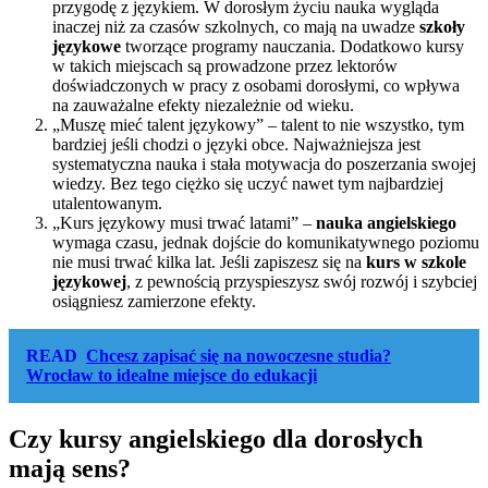
przygodę z językiem. W dorosłym życiu nauka wygląda
inaczej niż za czasów szkolnych, co mają na uwadze
szkoły
językowe
tworzące programy nauczania. Dodatkowo kursy
w takich miejscach są prowadzone przez lektorów
doświadczonych w pracy z osobami dorosłymi, co wpływa
na zauważalne efekty niezależnie od wieku.
„Muszę mieć talent językowy” – talent to nie wszystko, tym
bardziej jeśli chodzi o języki obce. Najważniejsza jest
systematyczna nauka i stała motywacja do poszerzania swojej
wiedzy. Bez tego ciężko się uczyć nawet tym najbardziej
utalentowanym.
„Kurs językowy musi trwać latami” –
nauka angielskiego
wymaga czasu, jednak dojście do komunikatywnego poziomu
nie musi trwać kilka lat. Jeśli zapiszesz się na
kurs w szkole
językowej
, z pewnością przyspieszysz swój rozwój i szybciej
osiągniesz zamierzone efekty.
READ
Chcesz zapisać się na nowoczesne studia?
Wrocław to idealne miejsce do edukacji
Czy kursy angielskiego dla dorosłych
mają sens?