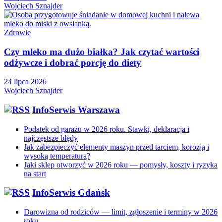
Wojciech Sznajder
Zdrowie
Czy mleko ma dużo białka? Jak czytać wartości
odżywcze i dobrać porcję do diety
24 lipca 2026
Wojciech Sznajder
InfoSerwis Warszawa
Podatek od garażu w 2026 roku. Stawki, deklaracja i
najczęstsze błędy
Jak zabezpieczyć elementy maszyn przed tarciem, korozją i
wysoką temperaturą?
Jaki sklep otworzyć w 2026 roku — pomysły, koszty i ryzyka
na start
InfoSerwis Gdańsk
Darowizna od rodziców — limit, zgłoszenie i terminy w 2026
roku