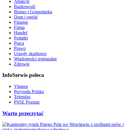
Atrakcje
Bankowość
Biznes i Gospodarka
Dom i ogród
Finanse
Firma
Handel
Podatki
Praca
Prawo
Urzędy skarbowe
Wiadomości regionalne
Zdrowie
InfoSerwis poleca
Vitanea
Przyroda Polska
Teletubis
PSSE Poznan
Warto przeczytać