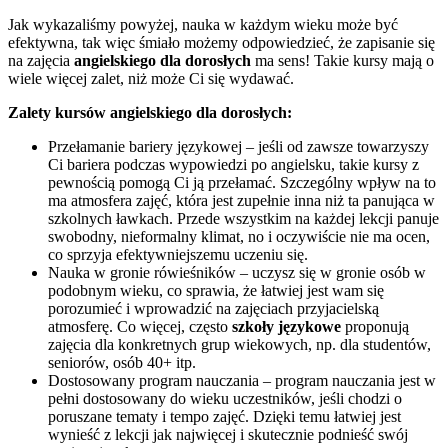
Jak wykazaliśmy powyżej, nauka w każdym wieku może być
efektywna, tak więc śmiało możemy odpowiedzieć, że zapisanie się
na zajęcia
angielskiego dla dorosłych
ma sens! Takie kursy mają o
wiele więcej zalet, niż może Ci się wydawać.
Zalety kursów angielskiego dla dorosłych:
Przełamanie bariery językowej – jeśli od zawsze towarzyszy
Ci bariera podczas wypowiedzi po angielsku, takie kursy z
pewnością pomogą Ci ją przełamać. Szczególny wpływ na to
ma atmosfera zajęć, która jest zupełnie inna niż ta panująca w
szkolnych ławkach. Przede wszystkim na każdej lekcji panuje
swobodny, nieformalny klimat, no i oczywiście nie ma ocen,
co sprzyja efektywniejszemu uczeniu się.
Nauka w gronie rówieśników – uczysz się w gronie osób w
podobnym wieku, co sprawia, że łatwiej jest wam się
porozumieć i wprowadzić na zajęciach przyjacielską
atmosferę. Co więcej, często
szkoły językowe
proponują
zajęcia dla konkretnych grup wiekowych, np. dla studentów,
seniorów, osób 40+ itp.
Dostosowany program nauczania – program nauczania jest w
pełni dostosowany do wieku uczestników, jeśli chodzi o
poruszane tematy i tempo zajęć. Dzięki temu łatwiej jest
wynieść z lekcji jak najwięcej i skutecznie podnieść swój