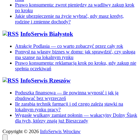
Prawo konsumenta: zwrot pieniędzy za wadliwy zakup krok
po kroku
Jakie ubezpieczenie na życie wybrać, gdy masz kredyt,
rodzinę i zmienne dochody?
InfoSerwis Białystok
Atrakcje Podlasia — co warto zobaczyć przez cały rok
Pomysł na własny biznes w domu: jak sprawdzić, czy usługa
ma szansę na lokalnym rynku
Prawo konsumenta: reklamacja krok po kroku, gdy zakup nie
spełnia oczekiwań
InfoSerwis Rzeszów
Poduszka finansowa — ile powinna wynosić i jak ją
zbudować bez wyrzeczeń
Ile zarabia technik farmacji i od czego zależą stawki na
lokalnym rynku pracy?
Wygasłe wulkany zamiast połonin — wakacyjny Dolny Śląsk
dla tych, którzy znają już Bieszczady
Copyright © 2026
InfoSerwis Wrocław