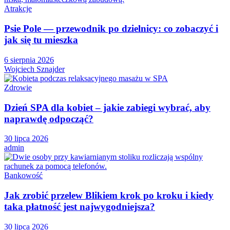
Atrakcje
Psie Pole — przewodnik po dzielnicy: co zobaczyć i
jak się tu mieszka
6 sierpnia 2026
Wojciech Sznajder
Zdrowie
Dzień SPA dla kobiet – jakie zabiegi wybrać, aby
naprawdę odpocząć?
30 lipca 2026
admin
Bankowość
Jak zrobić przelew Blikiem krok po kroku i kiedy
taka płatność jest najwygodniejsza?
30 lipca 2026