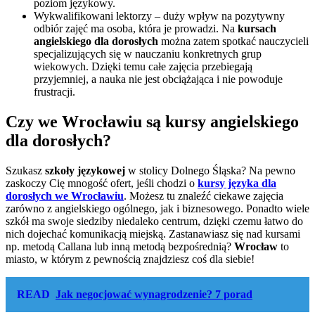
poziom językowy.
Wykwalifikowani lektorzy – duży wpływ na pozytywny
odbiór zajęć ma osoba, która je prowadzi. Na
kursach
angielskiego dla dorosłych
można zatem spotkać nauczycieli
specjalizujących się w nauczaniu konkretnych grup
wiekowych. Dzięki temu całe zajęcia przebiegają
przyjemniej, a nauka nie jest obciążająca i nie powoduje
frustracji.
Czy we Wrocławiu są kursy angielskiego
dla dorosłych?
Szukasz
szkoły językowej
w stolicy Dolnego Śląska? Na pewno
zaskoczy Cię mnogość ofert, jeśli chodzi o
kursy języka dla
dorosłych we Wrocławiu
. Możesz tu znaleźć ciekawe zajęcia
zarówno z angielskiego ogólnego, jak i biznesowego. Ponadto wiele
szkół ma swoje siedziby niedaleko centrum, dzięki czemu łatwo do
nich dojechać komunikacją miejską. Zastanawiasz się nad kursami
np. metodą Callana lub inną metodą bezpośrednią?
Wrocław
to
miasto, w którym z pewnością znajdziesz coś dla siebie!
READ
Jak negocjować wynagrodzenie? 7 porad