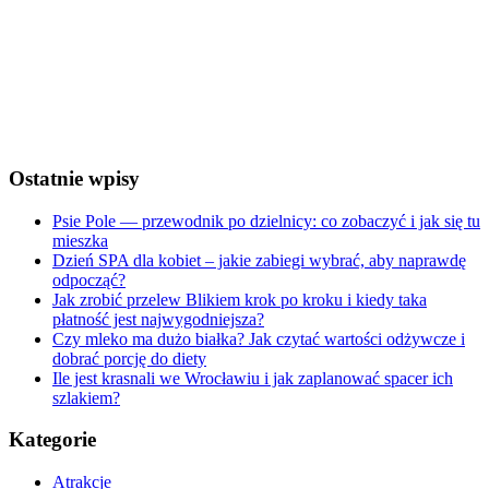
Wind Gust:
6 Km/h
Clouds:
50%
Visibility:
10 km
Sunrise:
5:25 am
Sunset:
8:29 pm
Weather from OpenWeatherMap
Ostatnie wpisy
Psie Pole — przewodnik po dzielnicy: co zobaczyć i jak się tu
mieszka
Dzień SPA dla kobiet – jakie zabiegi wybrać, aby naprawdę
odpocząć?
Jak zrobić przelew Blikiem krok po kroku i kiedy taka
płatność jest najwygodniejsza?
Czy mleko ma dużo białka? Jak czytać wartości odżywcze i
dobrać porcję do diety
Ile jest krasnali we Wrocławiu i jak zaplanować spacer ich
szlakiem?
Kategorie
Atrakcje