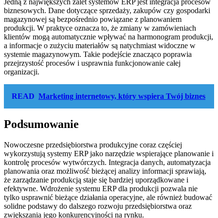
Jedną z największych zalet systemów ERP jest integracja procesów
biznesowych. Dane dotyczące sprzedaży, zakupów czy gospodarki
magazynowej są bezpośrednio powiązane z planowaniem
produkcji. W praktyce oznacza to, że zmiany w zamówieniach
klientów mogą automatycznie wpływać na harmonogram produkcji,
a informacje o zużyciu materiałów są natychmiast widoczne w
systemie magazynowym. Takie podejście znacząco poprawia
przejrzystość procesów i usprawnia funkcjonowanie całej
organizacji.
READ
Marketing internetowy, który wspiera Twój biznes
Podsumowanie
Nowoczesne przedsiębiorstwa produkcyjne coraz częściej
wykorzystują systemy ERP jako narzędzie wspierające planowanie i
kontrolę procesów wytwórczych. Integracja danych, automatyzacja
planowania oraz możliwość bieżącej analizy informacji sprawiają,
że zarządzanie produkcją staje się bardziej uporządkowane i
efektywne. Wdrożenie systemu ERP dla produkcji pozwala nie
tylko usprawnić bieżące działania operacyjne, ale również budować
solidne podstawy do dalszego rozwoju przedsiębiorstwa oraz
zwiększania jego konkurencyjności na rynku.