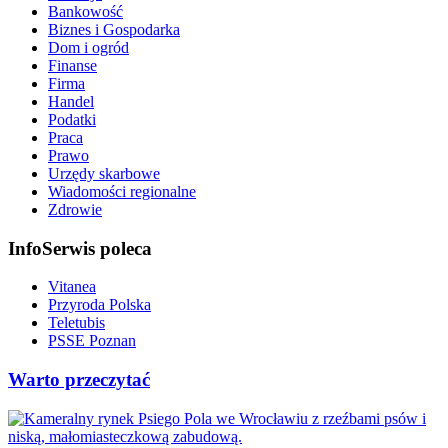
Bankowość
Biznes i Gospodarka
Dom i ogród
Finanse
Firma
Handel
Podatki
Praca
Prawo
Urzędy skarbowe
Wiadomości regionalne
Zdrowie
InfoSerwis poleca
Vitanea
Przyroda Polska
Teletubis
PSSE Poznan
Warto przeczytać