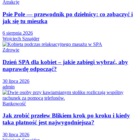
Atrakcje
Psie Pole — przewodnik po dzielnicy: co zobaczyć i
jak się tu mieszka
6 sierpnia 2026
Wojciech Sznajder
Zdrowie
Dzień SPA dla kobiet – jakie zabiegi wybrać, aby
naprawdę odpocząć?
30 lipca 2026
admin
Bankowość
Jak zrobić przelew Blikiem krok po kroku i kiedy
taka płatność jest najwygodniejsza?
30 lipca 2026