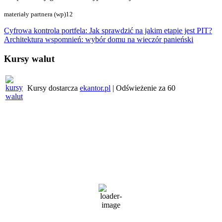
materiały partnera (wp)12
Nawigacja
Cyfrowa kontrola portfela: Jak sprawdzić na jakim etapie jest PIT?
Architektura wspomnień: wybór domu na wieczór panieński
wpisu
Kursy walut
Kursy dostarcza
ekantor.pl
| Odświeżenie za
60
Pogoda w regionie
Wrocław
1:56 am,
7 sierpnia, 2026
21
°C
zachmurzenie małe
80 %
1019 mb
3 Km/h