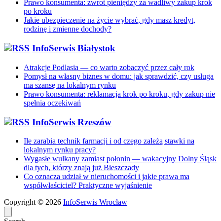
Prawo konsumenta: zwrot pieniędzy za wadliwy zakup krok
po kroku
Jakie ubezpieczenie na życie wybrać, gdy masz kredyt,
rodzinę i zmienne dochody?
InfoSerwis Białystok
Atrakcje Podlasia — co warto zobaczyć przez cały rok
Pomysł na własny biznes w domu: jak sprawdzić, czy usługa
ma szansę na lokalnym rynku
Prawo konsumenta: reklamacja krok po kroku, gdy zakup nie
spełnia oczekiwań
InfoSerwis Rzeszów
Ile zarabia technik farmacji i od czego zależą stawki na
lokalnym rynku pracy?
Wygasłe wulkany zamiast połonin — wakacyjny Dolny Śląsk
dla tych, którzy znają już Bieszczady
Co oznacza udział w nieruchomości i jakie prawa ma
współwłaściciel? Praktyczne wyjaśnienie
Copyright © 2026
InfoSerwis Wrocław