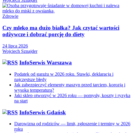
Wojciech Sznajder
Zdrowie
Czy mleko ma dużo białka? Jak czytać wartości
odżywcze i dobrać porcję do diety
24 lipca 2026
Wojciech Sznajder
InfoSerwis Warszawa
Podatek od garażu w 2026 roku. Stawki, deklaracja i
najczęstsze błędy
Jak zabezpieczyć elementy maszyn przed tarciem, korozją i
wysoką temperaturą?
Jaki sklep otworzyć w 2026 roku — pomysły, koszty i ryzyka
na start
InfoSerwis Gdańsk
Darowizna od rodziców — limit, zgłoszenie i terminy w 2026
roku