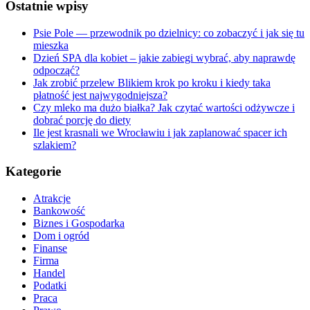
Ostatnie wpisy
Psie Pole — przewodnik po dzielnicy: co zobaczyć i jak się tu
mieszka
Dzień SPA dla kobiet – jakie zabiegi wybrać, aby naprawdę
odpocząć?
Jak zrobić przelew Blikiem krok po kroku i kiedy taka
płatność jest najwygodniejsza?
Czy mleko ma dużo białka? Jak czytać wartości odżywcze i
dobrać porcję do diety
Ile jest krasnali we Wrocławiu i jak zaplanować spacer ich
szlakiem?
Kategorie
Atrakcje
Bankowość
Biznes i Gospodarka
Dom i ogród
Finanse
Firma
Handel
Podatki
Praca