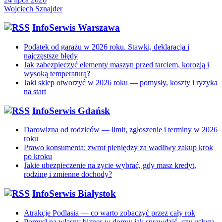
Wojciech Sznajder
InfoSerwis Warszawa
Podatek od garażu w 2026 roku. Stawki, deklaracja i
najczęstsze błędy
Jak zabezpieczyć elementy maszyn przed tarciem, korozją i
wysoką temperaturą?
Jaki sklep otworzyć w 2026 roku — pomysły, koszty i ryzyka
na start
InfoSerwis Gdańsk
Darowizna od rodziców — limit, zgłoszenie i terminy w 2026
roku
Prawo konsumenta: zwrot pieniędzy za wadliwy zakup krok
po kroku
Jakie ubezpieczenie na życie wybrać, gdy masz kredyt,
rodzinę i zmienne dochody?
InfoSerwis Białystok
Atrakcje Podlasia — co warto zobaczyć przez cały rok
Pomysł na własny biznes w domu: jak sprawdzić, czy usługa