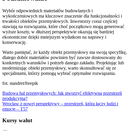
Wybór odpowiednich materiałów budowlanych i
wykończeniowych ma kluczowe znaczenie dla funkcjonalności i
trwałości obiektów przemysłowych. Inwestorzy coraz częściej
stawiają na rozwiązania, które choć początkowo mogą generować
wyższe koszty, w dłuższej perspektywie okazują się bardziej
ekonomiczne dzięki mniejszym wydatkom na naprawy i
konserwację.
Warto pamiętać, że każdy obiekt przemysłowy ma swoją specyfikę,
dlatego dobór materiałów powinien być zawsze dostosowany do
konkretnych warunków i potrzeb danego zakładu. Projektując lub
modernizując obiekt przemysłowy, warto skonsultować się ze
specjalistami, którzy pomogą wybrać optymalne rozwiązania.
fot. standret/freepik
Nawigacja
Budowa hal przemysłowych: Jak stworzyć efektywną przestrzeń
produkcyjną?
wpisu
Wrocław z nowej perspektywy – przestrzeń, która łączy ludzi i
emocje – T57
Kursy walut