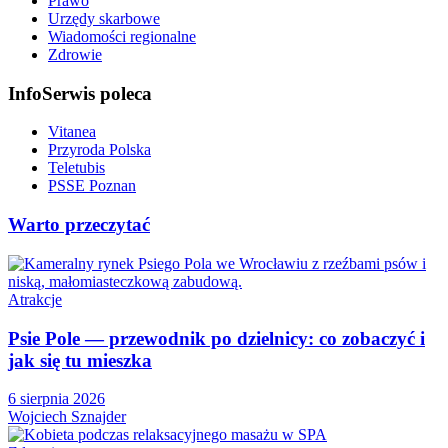
Prawo
Urzędy skarbowe
Wiadomości regionalne
Zdrowie
InfoSerwis poleca
Vitanea
Przyroda Polska
Teletubis
PSSE Poznan
Warto przeczytać
Atrakcje
Psie Pole — przewodnik po dzielnicy: co zobaczyć i
jak się tu mieszka
6 sierpnia 2026
Wojciech Sznajder