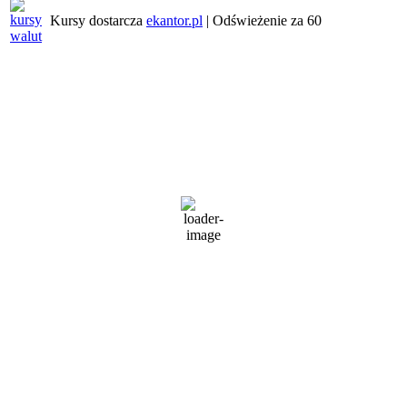
Kursy dostarcza
ekantor.pl
| Odświeżenie za
60
Pogoda w regionie
Wrocław
3:39 pm,
8 sierpnia, 2026
25
°C
bezchmurnie
45 %
1022 mb
2 Km/h
Wind Gust:
3 Km/h
Clouds:
0%
Visibility:
10 km
Sunrise:
5:27 am
Sunset:
8:27 pm
Weather from OpenWeatherMap