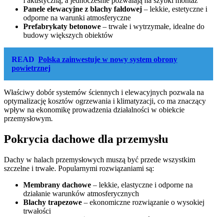
i akustyczną, a jednocześnie pozwalają na szybki montaż
Panele elewacyjne z blachy fałdowej
– lekkie, estetyczne i
odporne na warunki atmosferyczne
Prefabrykaty betonowe
– trwałe i wytrzymałe, idealne do
budowy większych obiektów
READ
Polska zainwestuje w nowy system obrony
powietrznej
Właściwy dobór systemów ściennych i elewacyjnych pozwala na
optymalizację kosztów ogrzewania i klimatyzacji, co ma znaczący
wpływ na ekonomikę prowadzenia działalności w obiekcie
przemysłowym.
Pokrycia dachowe dla przemysłu
Dachy w halach przemysłowych muszą być przede wszystkim
szczelne i trwałe. Popularnymi rozwiązaniami są:
Membrany dachowe
– lekkie, elastyczne i odporne na
działanie warunków atmosferycznych
Blachy trapezowe
– ekonomiczne rozwiązanie o wysokiej
trwałości