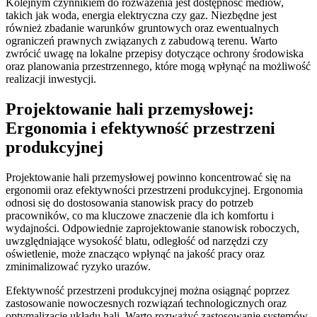
Kolejnym czynnikiem do rozważenia jest dostępność mediów,
takich jak woda, energia elektryczna czy gaz. Niezbędne jest
również zbadanie warunków gruntowych oraz ewentualnych
ograniczeń prawnych związanych z zabudową terenu. Warto
zwrócić uwagę na lokalne przepisy dotyczące ochrony środowiska
oraz planowania przestrzennego, które mogą wpłynąć na możliwość
realizacji inwestycji.
Projektowanie hali przemysłowej:
Ergonomia i efektywność przestrzeni
produkcyjnej
Projektowanie hali przemysłowej powinno koncentrować się na
ergonomii oraz efektywności przestrzeni produkcyjnej. Ergonomia
odnosi się do dostosowania stanowisk pracy do potrzeb
pracowników, co ma kluczowe znaczenie dla ich komfortu i
wydajności. Odpowiednie zaprojektowanie stanowisk roboczych,
uwzględniające wysokość blatu, odległość od narzędzi czy
oświetlenie, może znacząco wpłynąć na jakość pracy oraz
zminimalizować ryzyko urazów.
Efektywność przestrzeni produkcyjnej można osiągnąć poprzez
zastosowanie nowoczesnych rozwiązań technologicznych oraz
optymalizację układu hali. Warto rozważyć zastosowanie systemów