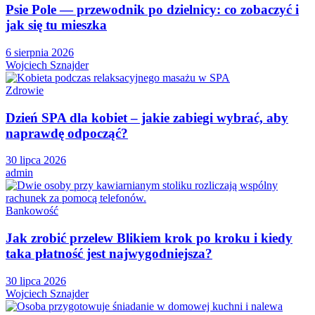
Psie Pole — przewodnik po dzielnicy: co zobaczyć i
jak się tu mieszka
6 sierpnia 2026
Wojciech Sznajder
Zdrowie
Dzień SPA dla kobiet – jakie zabiegi wybrać, aby
naprawdę odpocząć?
30 lipca 2026
admin
Bankowość
Jak zrobić przelew Blikiem krok po kroku i kiedy
taka płatność jest najwygodniejsza?
30 lipca 2026
Wojciech Sznajder