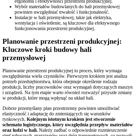
ergonomii i efektywności przestrzeni produkcyjnej.
Wybór materiałów budowlanych do hali przemysłowej
powinien uwzględniać trwałość i funkcjonalność.
Instalacje w hali przemysłowej, takie jak elektryka,
wentylacja i oświetlenie, są kluczowe dla efektywnego
funkcjonowania przestrzeni produkcyjnej.
Planowanie przestrzeni produkcyjnej:
Kluczowe kroki budowy hali
przemysłowej
Planowanie przestrzeni produkcyjnej to proces, który wymaga
uwzględnienia wielu czynników. Pierwszym krokiem jest analiza
potrzeb przedsiębiorstwa, która obejmuje określenie rodzaju
produkcji, liczby pracowników oraz wymagań dotyczących maszyn
i urządzeń. Na tym etapie warto również rozważyć przyszłe zmiany
w produkcji, które mogą wpłynąć na układ hali.
Dobrze przemyślany plan przestrzenny powinien umożliwiać
elastyczność i adaptację do zmieniających się warunków
rynkowych.
Kolejnym istotnym krokiem jest stworzenie
schematu logistycznego, który uwzględnia przepływ materiałów
oraz ludzi w hali.
Należy zadbać o odpowiednie rozmieszczenie
stref roboczych, magazynów oraz dróg transportowych, co pozwoli