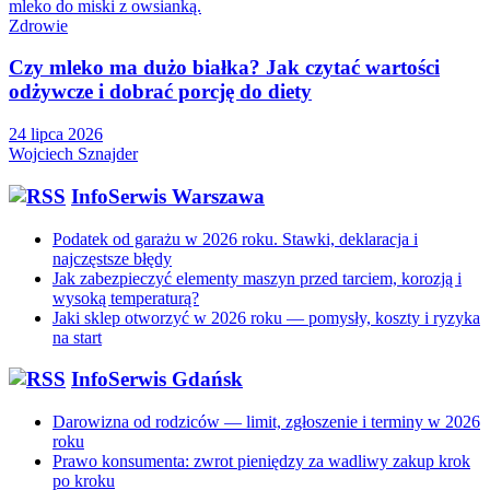
Zdrowie
Czy mleko ma dużo białka? Jak czytać wartości
odżywcze i dobrać porcję do diety
24 lipca 2026
Wojciech Sznajder
InfoSerwis Warszawa
Podatek od garażu w 2026 roku. Stawki, deklaracja i
najczęstsze błędy
Jak zabezpieczyć elementy maszyn przed tarciem, korozją i
wysoką temperaturą?
Jaki sklep otworzyć w 2026 roku — pomysły, koszty i ryzyka
na start
InfoSerwis Gdańsk
Darowizna od rodziców — limit, zgłoszenie i terminy w 2026
roku
Prawo konsumenta: zwrot pieniędzy za wadliwy zakup krok
po kroku