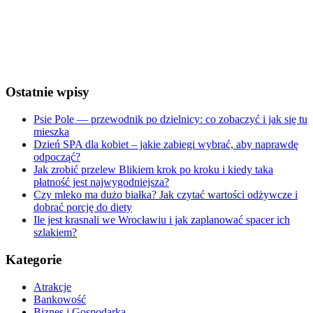
Visibility:
10 km
Sunrise:
5:28 am
Sunset:
8:25 pm
Weather from OpenWeatherMap
Ostatnie wpisy
Psie Pole — przewodnik po dzielnicy: co zobaczyć i jak się tu
mieszka
Dzień SPA dla kobiet – jakie zabiegi wybrać, aby naprawdę
odpocząć?
Jak zrobić przelew Blikiem krok po kroku i kiedy taka
płatność jest najwygodniejsza?
Czy mleko ma dużo białka? Jak czytać wartości odżywcze i
dobrać porcję do diety
Ile jest krasnali we Wrocławiu i jak zaplanować spacer ich
szlakiem?
Kategorie
Atrakcje
Bankowość
Biznes i Gospodarka