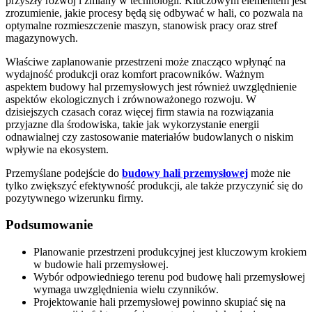
przyszły rozwój i zmiany w technologii. Kluczowym elementem jest
zrozumienie, jakie procesy będą się odbywać w hali, co pozwala na
optymalne rozmieszczenie maszyn, stanowisk pracy oraz stref
magazynowych.
Właściwe zaplanowanie przestrzeni może znacząco wpłynąć na
wydajność produkcji oraz komfort pracowników. Ważnym
aspektem budowy hal przemysłowych jest również uwzględnienie
aspektów ekologicznych i zrównoważonego rozwoju. W
dzisiejszych czasach coraz więcej firm stawia na rozwiązania
przyjazne dla środowiska, takie jak wykorzystanie energii
odnawialnej czy zastosowanie materiałów budowlanych o niskim
wpływie na ekosystem.
Przemyślane podejście do
budowy hali przemysłowej
może nie
tylko zwiększyć efektywność produkcji, ale także przyczynić się do
pozytywnego wizerunku firmy.
Podsumowanie
Planowanie przestrzeni produkcyjnej jest kluczowym krokiem
w budowie hali przemysłowej.
Wybór odpowiedniego terenu pod budowę hali przemysłowej
wymaga uwzględnienia wielu czynników.
Projektowanie hali przemysłowej powinno skupiać się na