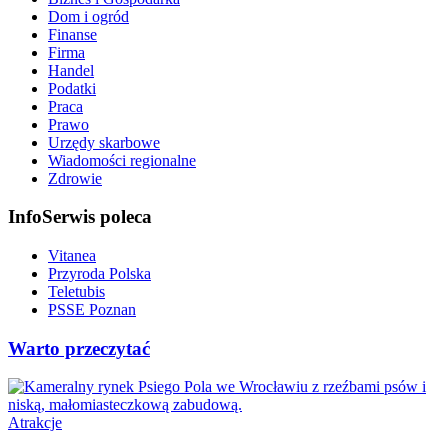
Dom i ogród
Finanse
Firma
Handel
Podatki
Praca
Prawo
Urzędy skarbowe
Wiadomości regionalne
Zdrowie
InfoSerwis poleca
Vitanea
Przyroda Polska
Teletubis
PSSE Poznan
Warto przeczytać
Atrakcje