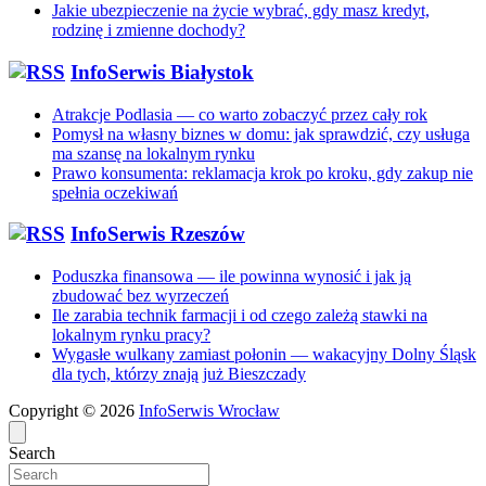
Jakie ubezpieczenie na życie wybrać, gdy masz kredyt,
rodzinę i zmienne dochody?
InfoSerwis Białystok
Atrakcje Podlasia — co warto zobaczyć przez cały rok
Pomysł na własny biznes w domu: jak sprawdzić, czy usługa
ma szansę na lokalnym rynku
Prawo konsumenta: reklamacja krok po kroku, gdy zakup nie
spełnia oczekiwań
InfoSerwis Rzeszów
Poduszka finansowa — ile powinna wynosić i jak ją
zbudować bez wyrzeczeń
Ile zarabia technik farmacji i od czego zależą stawki na
lokalnym rynku pracy?
Wygasłe wulkany zamiast połonin — wakacyjny Dolny Śląsk
dla tych, którzy znają już Bieszczady
Copyright © 2026
InfoSerwis Wrocław
Search