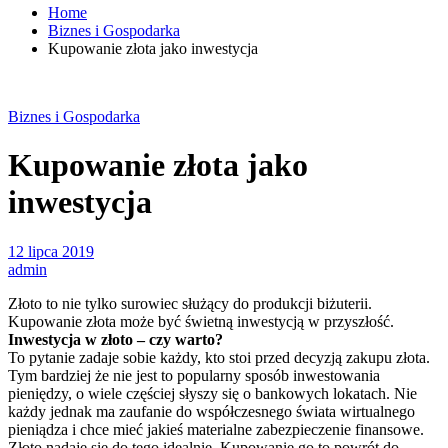
Home
Biznes i Gospodarka
Kupowanie złota jako inwestycja
Biznes i Gospodarka
Kupowanie złota jako
inwestycja
12 lipca 2019
admin
Złoto to nie tylko surowiec służący do produkcji biżuterii.
Kupowanie złota może być świetną inwestycją w przyszłość.
Inwestycja w złoto – czy warto?
To pytanie zadaje sobie każdy, kto stoi przed decyzją zakupu złota.
Tym bardziej że nie jest to popularny sposób inwestowania
pieniędzy, o wiele częściej słyszy się o bankowych lokatach. Nie
każdy jednak ma zaufanie do współczesnego świata wirtualnego
pieniądza i chce mieć jakieś materialne zabezpieczenie finansowe.
Złoto nadaje się do tego idealnie. Kupowanie go to powrót do