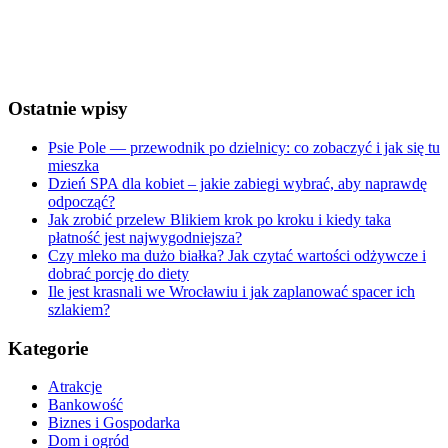
Sunrise:
5:27 am
Sunset:
8:27 pm
Weather from OpenWeatherMap
Ostatnie wpisy
Psie Pole — przewodnik po dzielnicy: co zobaczyć i jak się tu
mieszka
Dzień SPA dla kobiet – jakie zabiegi wybrać, aby naprawdę
odpocząć?
Jak zrobić przelew Blikiem krok po kroku i kiedy taka
płatność jest najwygodniejsza?
Czy mleko ma dużo białka? Jak czytać wartości odżywcze i
dobrać porcję do diety
Ile jest krasnali we Wrocławiu i jak zaplanować spacer ich
szlakiem?
Kategorie
Atrakcje
Bankowość
Biznes i Gospodarka
Dom i ogród