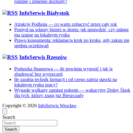
rodzinę i zmienne dochody?
InfoSerwis Białystok
Atrakcje Podlasia — co warto zobaczyć przez cały rok
Pomysł na własny biznes w domu: jak sprawdzić, czy usługa
ma szansę na lokalnym rynku
Prawo konsumenta: reklamacja krok po kroku, gdy zakup nie
spełnia oczekiwań
InfoSerwis Rzeszów
Poduszka finansowa — ile powinna wynosić i jak ją
zbudować bez wyrzeczeń
Ile zarabia technik farmacji i od czego zależą stawki na
lokalnym rynku pracy?
Wygasłe wulkany zamiast połonin — wakacyjny Dolny Śląsk
dla tych, którzy znają już Bieszczady
Copyright © 2026
InfoSerwis Wrocław
Search
Search