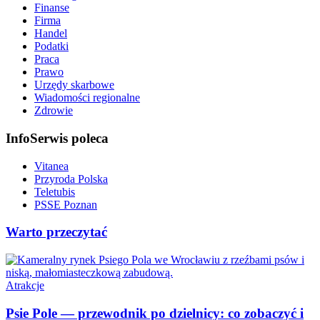
Finanse
Firma
Handel
Podatki
Praca
Prawo
Urzędy skarbowe
Wiadomości regionalne
Zdrowie
InfoSerwis poleca
Vitanea
Przyroda Polska
Teletubis
PSSE Poznan
Warto przeczytać
Atrakcje
Psie Pole — przewodnik po dzielnicy: co zobaczyć i