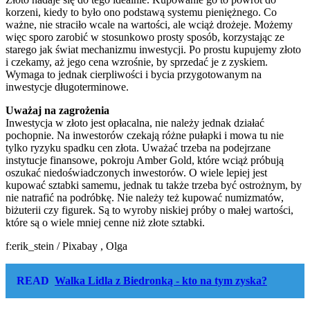
korzeni, kiedy to było ono podstawą systemu pieniężnego. Co
ważne, nie straciło wcale na wartości, ale wciąż drożeje. Możemy
więc sporo zarobić w stosunkowo prosty sposób, korzystając ze
starego jak świat mechanizmu inwestycji. Po prostu kupujemy złoto
i czekamy, aż jego cena wzrośnie, by sprzedać je z zyskiem.
Wymaga to jednak cierpliwości i bycia przygotowanym na
inwestycje długoterminowe.
Uważaj na zagrożenia
Inwestycja w złoto jest opłacalna, nie należy jednak działać
pochopnie. Na inwestorów czekają różne pułapki i mowa tu nie
tylko ryzyku spadku cen złota. Uważać trzeba na podejrzane
instytucje finansowe, pokroju Amber Gold, które wciąż próbują
oszukać niedoświadczonych inwestorów. O wiele lepiej jest
kupować sztabki samemu, jednak tu także trzeba być ostrożnym, by
nie natrafić na podróbkę. Nie należy też kupować numizmatów,
biżuterii czy figurek. Są to wyroby niskiej próby o małej wartości,
które są o wiele mniej cenne niż złote sztabki.
f:erik_stein / Pixabay , Olga
READ
Walka Lidla z Biedronką - kto na tym zyska?