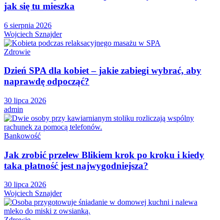
jak się tu mieszka
6 sierpnia 2026
Wojciech Sznajder
Zdrowie
Dzień SPA dla kobiet – jakie zabiegi wybrać, aby
naprawdę odpocząć?
30 lipca 2026
admin
Bankowość
Jak zrobić przelew Blikiem krok po kroku i kiedy
taka płatność jest najwygodniejsza?
30 lipca 2026
Wojciech Sznajder
Zdrowie