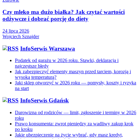
Czy mleko ma dużo białka? Jak czytać wartości
odżywcze i dobrać porcję do diety
24 lipca 2026
Wojciech Sznajder
InfoSerwis Warszawa
Podatek od garażu w 2026 roku. Stawki, deklaracja i
najczęstsze błędy
Jak zabezpieczyć elementy maszyn przed tarciem, korozją i
wysoką temperaturą?
Jaki sklep otworzyć w 2026 roku — pomysły, koszty i ryzyka
na start
InfoSerwis Gdańsk
Darowizna od rodziców — limit, zgłoszenie i terminy w 2026
roku
Prawo konsumenta: zwrot pieniędzy za wadliwy zakup krok
po kroku
Jakie ubezpieczenie na życie wybrać, gdy masz kredyt,