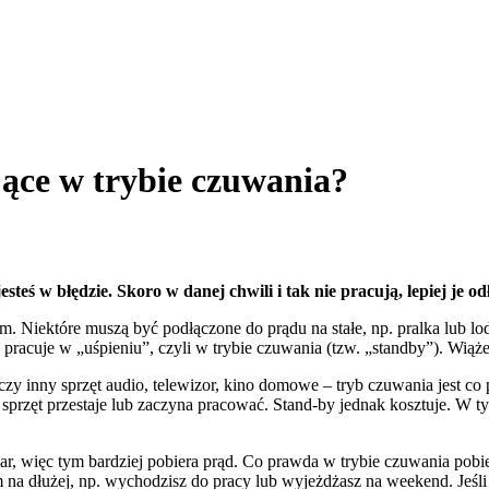
ające w trybie czuwania?
esteś w błędzie. Skoro w danej chwili i tak nie pracują, lepiej je o
 Niektóre muszą być podłączone do prądu na stałe, np. pralka lub lodó
 pracuje w „uśpieniu”, czyli w trybie czuwania (tzw. „standby”). Wiąż
a czy inny sprzęt audio, telewizor, kino domowe – tryb czuwania jest
przęt przestaje lub zaczyna pracować. Stand-by jednak kosztuje. W tym
ar, więc tym bardziej pobiera prąd. Co prawda w trybie czuwania pobiera
dom na dłużej, np. wychodzisz do pracy lub wyjeżdżasz na weekend. J