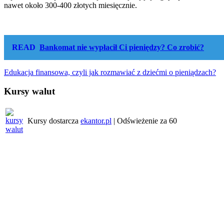
nawet około 300-400 złotych miesięcznie.
READ
Bankomat nie wypłacił Ci pieniędzy? Co zrobić?
Nawigacja
Edukacja finansowa, czyli jak rozmawiać z dziećmi o pieniądzach?
wpisu
Kursy walut
Kursy dostarcza
ekantor.pl
| Odświeżenie za
60