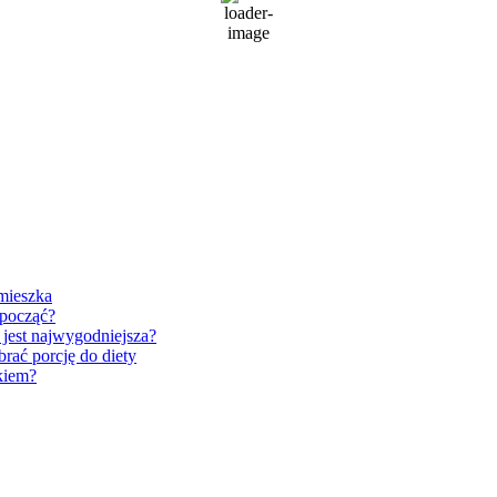
76 %
1020 mb
10 Km/h
Wind Gust:
14 Km/h
Clouds:
100%
Visibility:
10 km
Sunrise:
5:25 am
Sunset:
8:29 pm
Weather from OpenWeatherMap
 mieszka
dpocząć?
 jest najwygodniejsza?
rać porcję do diety
akiem?