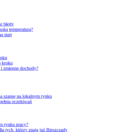
ze błędy
soką temperaturą?
a start
roku
o kroku
ę i zmienne dochody?
a szansę na lokalnym rynku
pełnia oczekiwań
nym rynku pracy?
 tych, którzy znają już Bieszczady