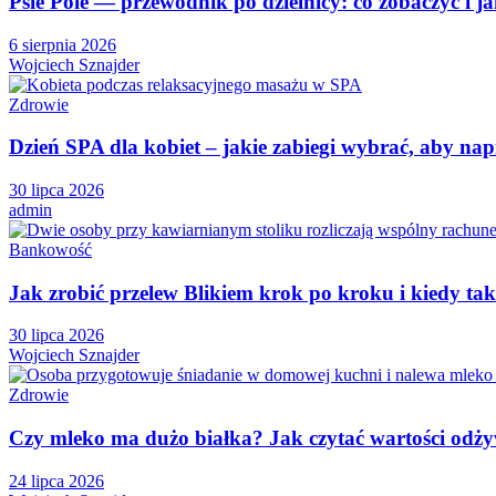
Psie Pole — przewodnik po dzielnicy: co zobaczyć i ja
6 sierpnia 2026
Wojciech Sznajder
Zdrowie
Dzień SPA dla kobiet – jakie zabiegi wybrać, aby n
30 lipca 2026
admin
Bankowość
Jak zrobić przelew Blikiem krok po kroku i kiedy tak
30 lipca 2026
Wojciech Sznajder
Zdrowie
Czy mleko ma dużo białka? Jak czytać wartości odżyw
24 lipca 2026