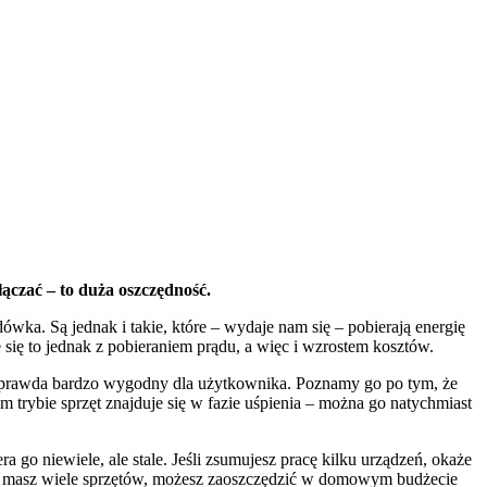
dłączać – to duża oszczędność.
wka. Są jednak i takie, które – wydaje nam się – pobierają energię
e się to jednak z pobieraniem prądu, a więc i wzrostem kosztów.
 co prawda bardzo wygodny dla użytkownika. Poznamy go po tym, że
 trybie sprzęt znajduje się w fazie uśpienia – można go natychmiast
 go niewiele, ale stale. Jeśli zsumujesz pracę kilku urządzeń, okaże
eśli masz wiele sprzętów, możesz zaoszczędzić w domowym budżecie