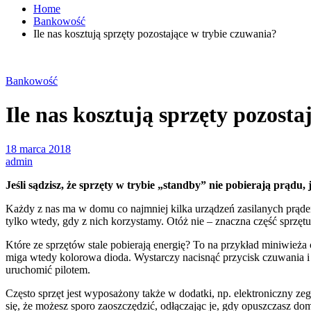
Home
Bankowość
Ile nas kosztują sprzęty pozostające w trybie czuwania?
Bankowość
Ile nas kosztują sprzęty pozost
18 marca 2018
admin
Jeśli sądzisz, że sprzęty w trybie „standby” nie pobierają prądu, j
Każdy z nas ma w domu co najmniej kilka urządzeń zasilanych prądem.
tylko wtedy, gdy z nich korzystamy. Otóż nie – znaczna część sprzętu
Które ze sprzętów stale pobierają energię? To na przykład miniwież
miga wtedy kolorowa dioda. Wystarczy nacisnąć przycisk czuwania i s
uruchomić pilotem.
Często sprzęt jest wyposażony także w dodatki, np. elektroniczny zeg
się, że możesz sporo zaoszczędzić, odłączając je, gdy opuszczasz 