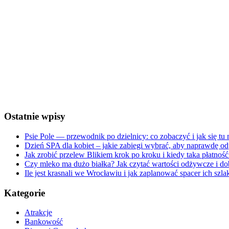
Ostatnie wpisy
Psie Pole — przewodnik po dzielnicy: co zobaczyć i jak się tu
Dzień SPA dla kobiet – jakie zabiegi wybrać, aby naprawdę o
Jak zrobić przelew Blikiem krok po kroku i kiedy taka płatność
Czy mleko ma dużo białka? Jak czytać wartości odżywcze i dob
Ile jest krasnali we Wrocławiu i jak zaplanować spacer ich szl
Kategorie
Atrakcje
Bankowość