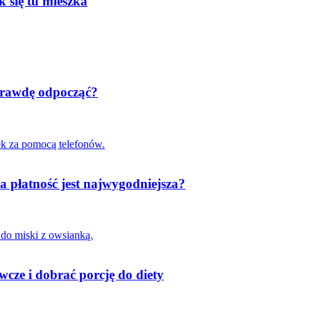
k się tu mieszka
aprawdę odpocząć?
a płatność jest najwygodniejsza?
cze i dobrać porcję do diety