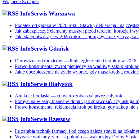
Wojciech Sznajder
InfoSerwis Warszawa
Podatek od garażu w 2026 roku. Stawki, deklaracja i najczęsts
Jak zabezpieczyć elementy maszyn przed tarciem, korozją i wy
Jaki sklep otworzyć w 2026 roku — pomysły, koszty i ryzyka n
InfoSerwis Gdańsk
Darowizna od rodziców — limit, zgłoszenie i terminy w 2026 
Prawo konsumenta: zwrot pieniędzy za wadliwy zakup krok p
Jakie ubezpieczenie na życie wybrać, gdy masz kredyt, rodzin
InfoSerwis Białystok
Atrakcje Podlasia — co warto zobaczyć przez cały rok
Pomysł na własny biznes w domu: jak sprawdzić, czy usługa m
Prawo konsumenta: reklamacja krok po kroku, gdy zakup nie s
InfoSerwis Rzeszów
Ile zarabia technik farmacji i od czego zależą stawki na lokal
Wygasłe wulkany zamiast połonin — wakacyjny Dolny Śląsk dla