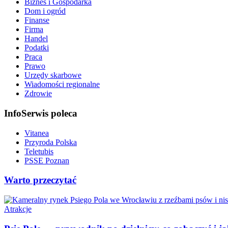
Biznes i Gospodarka
Dom i ogród
Finanse
Firma
Handel
Podatki
Praca
Prawo
Urzędy skarbowe
Wiadomości regionalne
Zdrowie
InfoSerwis poleca
Vitanea
Przyroda Polska
Teletubis
PSSE Poznan
Warto przeczytać
Atrakcje