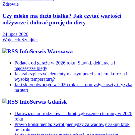
Zdrowie
Czy mleko ma dużo białka? Jak czytać wartości
odżywcze i dobrać porcję do diety
24 lipca 2026
Wojciech Sznajder
InfoSerwis Warszawa
Podatek od garażu w 2026 roku. Stawki, deklaracja i
najczęstsze błędy
Jak zabezpieczyć elementy maszyn przed tarciem, korozją i
wysoką temperaturą?
Jaki sklep otworzyć w 2026 roku — pomysły, koszty i ryzyka
na start
InfoSerwis Gdańsk
Darowizna od rodziców — limit, zgłoszenie i terminy w 2026
roku
Prawo konsumenta: zwrot pieniędzy za wadliwy zakup krok
po kroku