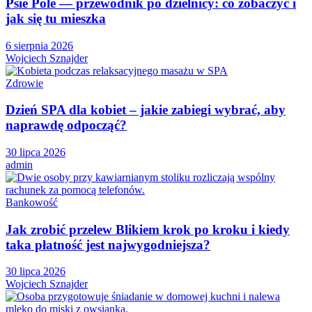
Psie Pole — przewodnik po dzielnicy: co zobaczyć i
jak się tu mieszka
6 sierpnia 2026
Wojciech Sznajder
Zdrowie
Dzień SPA dla kobiet – jakie zabiegi wybrać, aby
naprawdę odpocząć?
30 lipca 2026
admin
Bankowość
Jak zrobić przelew Blikiem krok po kroku i kiedy
taka płatność jest najwygodniejsza?
30 lipca 2026
Wojciech Sznajder