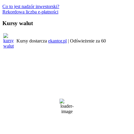
Nawigacja
Co to jest nadzór inwestorski?
Rekordowa liczba e-płatności
wpisu
Kursy walut
Kursy dostarcza
ekantor.pl
| Odświeżenie za
60
Pogoda w regionie
Wrocław
3:41 pm,
8 sierpnia, 2026
25
°C
bezchmurnie
45 %
1022 mb
2 Km/h
Wind Gust:
3 Km/h
Clouds:
0%
Visibility:
10 km