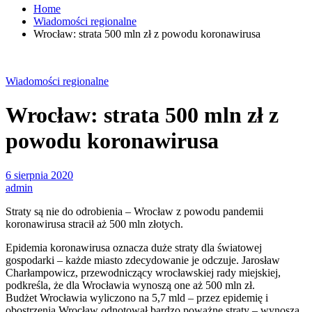
Home
Wiadomości regionalne
Wrocław: strata 500 mln zł z powodu koronawirusa
Wiadomości regionalne
Wrocław: strata 500 mln zł z
powodu koronawirusa
6 sierpnia 2020
admin
Straty są nie do odrobienia – Wrocław z powodu pandemii
koronawirusa stracił aż 500 mln złotych.
Epidemia koronawirusa oznacza duże straty dla światowej
gospodarki – każde miasto zdecydowanie je odczuje. Jarosław
Charłampowicz, przewodniczący wrocławskiej rady miejskiej,
podkreśla, że dla Wrocławia wynoszą one aż 500 mln zł.
Budżet Wrocławia wyliczono na 5,7 mld – przez epidemię i
obostrzenia Wrocław odnotował bardzo poważne straty – wynoszą