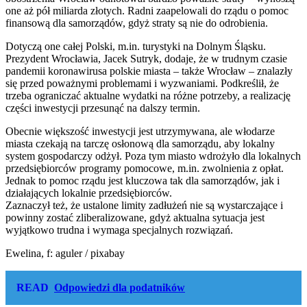
one aż pół miliarda złotych. Radni zaapelowali do rządu o pomoc
finansową dla samorządów, gdyż straty są nie do odrobienia.
Dotyczą one całej Polski, m.in. turystyki na Dolnym Śląsku.
Prezydent Wrocławia, Jacek Sutryk, dodaje, że w trudnym czasie
pandemii koronawirusa polskie miasta – także Wrocław – znalazły
się przed poważnymi problemami i wyzwaniami. Podkreślił, że
trzeba ograniczać aktualne wydatki na różne potrzeby, a realizację
części inwestycji przesunąć na dalszy termin.
Obecnie większość inwestycji jest utrzymywana, ale włodarze
miasta czekają na tarczę osłonową dla samorządu, aby lokalny
system gospodarczy odżył. Poza tym miasto wdrożyło dla lokalnych
przedsiębiorców programy pomocowe, m.in. zwolnienia z opłat.
Jednak to pomoc rządu jest kluczowa tak dla samorządów, jak i
działających lokalnie przedsiębiorców.
Zaznaczył też, że ustalone limity zadłużeń nie są wystarczające i
powinny zostać zliberalizowane, gdyż aktualna sytuacja jest
wyjątkowo trudna i wymaga specjalnych rozwiązań.
Ewelina, f: aguler / pixabay
READ
Odpowiedzi dla podatników