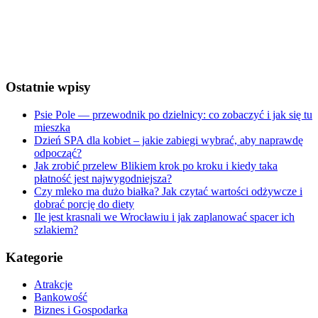
Sunrise:
5:27 am
Sunset:
8:27 pm
Weather from OpenWeatherMap
Ostatnie wpisy
Psie Pole — przewodnik po dzielnicy: co zobaczyć i jak się tu
mieszka
Dzień SPA dla kobiet – jakie zabiegi wybrać, aby naprawdę
odpocząć?
Jak zrobić przelew Blikiem krok po kroku i kiedy taka
płatność jest najwygodniejsza?
Czy mleko ma dużo białka? Jak czytać wartości odżywcze i
dobrać porcję do diety
Ile jest krasnali we Wrocławiu i jak zaplanować spacer ich
szlakiem?
Kategorie
Atrakcje
Bankowość
Biznes i Gospodarka