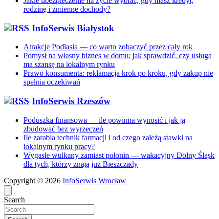
Jakie ubezpieczenie na życie wybrać, gdy masz kredyt,
rodzinę i zmienne dochody?
InfoSerwis Białystok
Atrakcje Podlasia — co warto zobaczyć przez cały rok
Pomysł na własny biznes w domu: jak sprawdzić, czy usługa
ma szansę na lokalnym rynku
Prawo konsumenta: reklamacja krok po kroku, gdy zakup nie
spełnia oczekiwań
InfoSerwis Rzeszów
Poduszka finansowa — ile powinna wynosić i jak ją
zbudować bez wyrzeczeń
Ile zarabia technik farmacji i od czego zależą stawki na
lokalnym rynku pracy?
Wygasłe wulkany zamiast połonin — wakacyjny Dolny Śląsk
dla tych, którzy znają już Bieszczady
Copyright © 2026
InfoSerwis Wrocław
Search