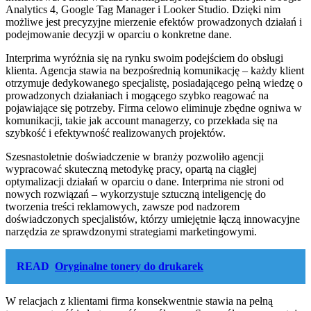
Analytics 4, Google Tag Manager i Looker Studio. Dzięki nim
możliwe jest precyzyjne mierzenie efektów prowadzonych działań i
podejmowanie decyzji w oparciu o konkretne dane.
Interprima wyróżnia się na rynku swoim podejściem do obsługi
klienta. Agencja stawia na bezpośrednią komunikację – każdy klient
otrzymuje dedykowanego specjalistę, posiadającego pełną wiedzę o
prowadzonych działaniach i mogącego szybko reagować na
pojawiające się potrzeby. Firma celowo eliminuje zbędne ogniwa w
komunikacji, takie jak account managerzy, co przekłada się na
szybkość i efektywność realizowanych projektów.
Szesnastoletnie doświadczenie w branży pozwoliło agencji
wypracować skuteczną metodykę pracy, opartą na ciągłej
optymalizacji działań w oparciu o dane. Interprima nie stroni od
nowych rozwiązań – wykorzystuje sztuczną inteligencję do
tworzenia treści reklamowych, zawsze pod nadzorem
doświadczonych specjalistów, którzy umiejętnie łączą innowacyjne
narzędzia ze sprawdzonymi strategiami marketingowymi.
READ
Oryginalne tonery do drukarek
W relacjach z klientami firma konsekwentnie stawia na pełną