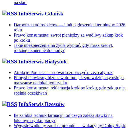
na start
InfoSerwis Gdańsk
Darowizna od rodziców — limit, zgłoszenie i terminy w 2026
roku
Prawo konsumenta: zwrot pieniędzy za wadliwy zakup krok
po kroku
Jakie ubezpieczenie na życie wybrać, gdy masz kredyt,
rodzinę i zmienne dochody?
InfoSerwis Białystok
Atrakcje Podlasia — co warto zobaczyć przez cały rok
Pomysł na własny biznes w domu: jak sprawdzić, czy usługa
ma szansę na lokalnym rynku
Prawo konsumenta: reklamacja krok po kroku, gdy zakup nie
spełnia oczekiwań
InfoSerwis Rzeszów
Ile zarabia technik farmacji i od czego zależą stawki na
lokalnym rynku pracy?
Wygasłe wulkany zamiast połonin — wakacyjny Dolny Śląsk