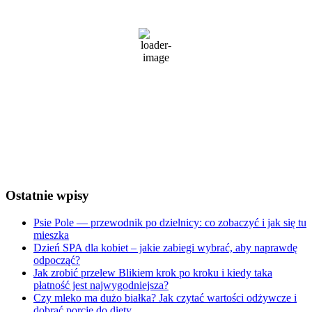
25
°C
zachmurzenie umiarkowane
72 %
1016 mb
5 Km/h
Wind Gust:
10 Km/h
Clouds:
80%
Visibility:
10 km
Sunrise:
5:24 am
Sunset:
8:31 pm
Weather from OpenWeatherMap
Ostatnie wpisy
Psie Pole — przewodnik po dzielnicy: co zobaczyć i jak się tu
mieszka
Dzień SPA dla kobiet – jakie zabiegi wybrać, aby naprawdę
odpocząć?
Jak zrobić przelew Blikiem krok po kroku i kiedy taka
płatność jest najwygodniejsza?
Czy mleko ma dużo białka? Jak czytać wartości odżywcze i
dobrać porcję do diety