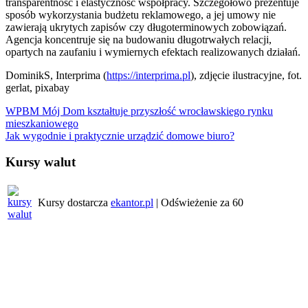
transparentność i elastyczność współpracy. Szczegółowo prezentuje
sposób wykorzystania budżetu reklamowego, a jej umowy nie
zawierają ukrytych zapisów czy długoterminowych zobowiązań.
Agencja koncentruje się na budowaniu długotrwałych relacji,
opartych na zaufaniu i wymiernych efektach realizowanych działań.
DominikS, Interprima (
https://interprima.pl
), zdjęcie ilustracyjne, fot.
gerlat, pixabay
Nawigacja
WPBM Mój Dom kształtuje przyszłość wrocławskiego rynku
mieszkaniowego
wpisu
Jak wygodnie i praktycznie urządzić domowe biuro?
Kursy walut
Kursy dostarcza
ekantor.pl
| Odświeżenie za
60
Pogoda w regionie
Wrocław
7:19 pm,
6 sierpnia, 2026