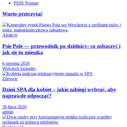
PSSE Poznan
Warto przeczytać
Atrakcje
Psie Pole — przewodnik po dzielnicy: co zobaczyć i
jak się tu mieszka
6 sierpnia 2026
Wojciech Sznajder
Zdrowie
Dzień SPA dla kobiet – jakie zabiegi wybrać, aby
naprawdę odpocząć?
30 lipca 2026
admin