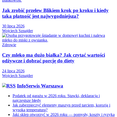
Bankowość
Jak zrobić przelew Blikiem krok po kroku i kiedy
taka płatność jest najwygodniejsza?
30 lipca 2026
Wojciech Sznajder
Zdrowie
Czy mleko ma dużo białka? Jak czytać wartości
odżywcze i dobrać porcję do diety
24 lipca 2026
Wojciech Sznajder
InfoSerwis Warszawa
Podatek od garażu w 2026 roku. Stawki, deklaracja i
najczęstsze błędy
Jak zabezpieczyć elementy maszyn przed tarciem, korozją i
wysoką temperaturą?
Jaki sklep otworzyć w 2026 roku — pomysły, koszty i ryzyka