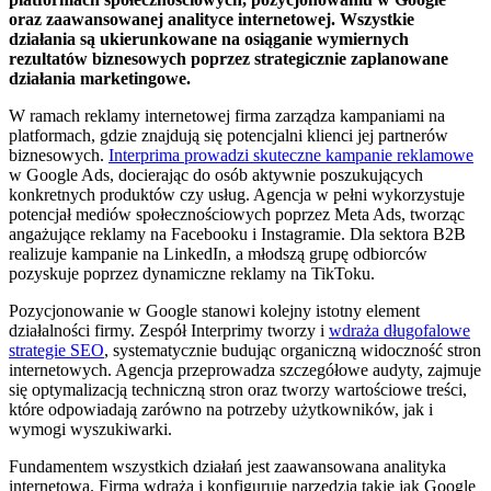
oraz zaawansowanej analityce internetowej. Wszystkie
działania są ukierunkowane na osiąganie wymiernych
rezultatów biznesowych poprzez strategicznie zaplanowane
działania marketingowe.
W ramach reklamy internetowej firma zarządza kampaniami na
platformach, gdzie znajdują się potencjalni klienci jej partnerów
biznesowych.
Interprima prowadzi skuteczne kampanie reklamowe
w Google Ads, docierając do osób aktywnie poszukujących
konkretnych produktów czy usług. Agencja w pełni wykorzystuje
potencjał mediów społecznościowych poprzez Meta Ads, tworząc
angażujące reklamy na Facebooku i Instagramie. Dla sektora B2B
realizuje kampanie na LinkedIn, a młodszą grupę odbiorców
pozyskuje poprzez dynamiczne reklamy na TikToku.
Pozycjonowanie w Google stanowi kolejny istotny element
działalności firmy. Zespół Interprimy tworzy i
wdraża długofalowe
strategie SEO
, systematycznie budując organiczną widoczność stron
internetowych. Agencja przeprowadza szczegółowe audyty, zajmuje
się optymalizacją techniczną stron oraz tworzy wartościowe treści,
które odpowiadają zarówno na potrzeby użytkowników, jak i
wymogi wyszukiwarki.
Fundamentem wszystkich działań jest zaawansowana analityka
internetowa. Firma wdraża i konfiguruje narzędzia takie jak Google