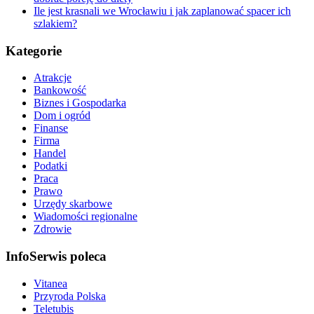
Ile jest krasnali we Wrocławiu i jak zaplanować spacer ich
szlakiem?
Kategorie
Atrakcje
Bankowość
Biznes i Gospodarka
Dom i ogród
Finanse
Firma
Handel
Podatki
Praca
Prawo
Urzędy skarbowe
Wiadomości regionalne
Zdrowie
InfoSerwis poleca
Vitanea
Przyroda Polska
Teletubis