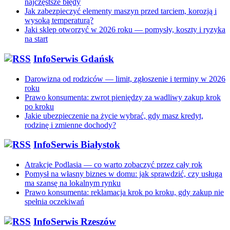
najczęstsze błędy
Jak zabezpieczyć elementy maszyn przed tarciem, korozją i
wysoką temperaturą?
Jaki sklep otworzyć w 2026 roku — pomysły, koszty i ryzyka
na start
InfoSerwis Gdańsk
Darowizna od rodziców — limit, zgłoszenie i terminy w 2026
roku
Prawo konsumenta: zwrot pieniędzy za wadliwy zakup krok
po kroku
Jakie ubezpieczenie na życie wybrać, gdy masz kredyt,
rodzinę i zmienne dochody?
InfoSerwis Białystok
Atrakcje Podlasia — co warto zobaczyć przez cały rok
Pomysł na własny biznes w domu: jak sprawdzić, czy usługa
ma szansę na lokalnym rynku
Prawo konsumenta: reklamacja krok po kroku, gdy zakup nie
spełnia oczekiwań
InfoSerwis Rzeszów