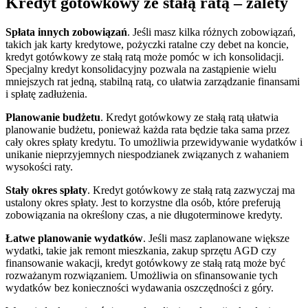
Kredyt gotówkowy ze stałą ratą – zalety
Spłata innych zobowiązań
. Jeśli masz kilka różnych zobowiązań,
takich jak karty kredytowe, pożyczki ratalne czy debet na koncie,
kredyt gotówkowy ze stałą ratą może pomóc w ich konsolidacji.
Specjalny kredyt konsolidacyjny pozwala na zastąpienie wielu
mniejszych rat jedną, stabilną ratą, co ułatwia zarządzanie finansami
i spłatę zadłużenia.
Planowanie budżetu
. Kredyt gotówkowy ze stałą ratą ułatwia
planowanie budżetu, ponieważ każda rata będzie taka sama przez
cały okres spłaty kredytu. To umożliwia przewidywanie wydatków i
unikanie nieprzyjemnych niespodzianek związanych z wahaniem
wysokości raty.
Stały okres spłaty
. Kredyt gotówkowy ze stałą ratą zazwyczaj ma
ustalony okres spłaty. Jest to korzystne dla osób, które preferują
zobowiązania na określony czas, a nie długoterminowe kredyty.
Łatwe planowanie wydatków
. Jeśli masz zaplanowane większe
wydatki, takie jak remont mieszkania, zakup sprzętu AGD czy
finansowanie wakacji, kredyt gotówkowy ze stałą ratą może być
rozważanym rozwiązaniem. Umożliwia on sfinansowanie tych
wydatków bez konieczności wydawania oszczędności z góry.