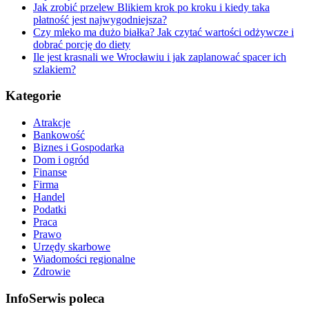
Jak zrobić przelew Blikiem krok po kroku i kiedy taka
płatność jest najwygodniejsza?
Czy mleko ma dużo białka? Jak czytać wartości odżywcze i
dobrać porcję do diety
Ile jest krasnali we Wrocławiu i jak zaplanować spacer ich
szlakiem?
Kategorie
Atrakcje
Bankowość
Biznes i Gospodarka
Dom i ogród
Finanse
Firma
Handel
Podatki
Praca
Prawo
Urzędy skarbowe
Wiadomości regionalne
Zdrowie
InfoSerwis poleca