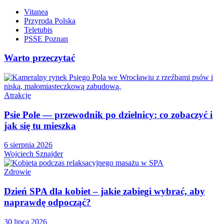
Vitanea
Przyroda Polska
Teletubis
PSSE Poznan
Warto przeczytać
Atrakcje
Psie Pole — przewodnik po dzielnicy: co zobaczyć i
jak się tu mieszka
6 sierpnia 2026
Wojciech Sznajder
Zdrowie
Dzień SPA dla kobiet – jakie zabiegi wybrać, aby
naprawdę odpocząć?
30 lipca 2026