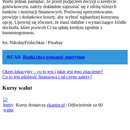
Warto jednak pamiętać, że przed podjęciem decyzji o kredycie
gotówkowym, należy dokładnie zapoznać się z ofertą różnych
banków i instytucji finansowych. Porównaj oprocentowanie,
prowizje i dodatkowe koszty, aby wybrać najbardziej korzystną
opcję. Upewnij się również, że masz stabilne i wystarczające źródło
dochodu, które pozwoli Ci na spłatę kredytu zgodnie z
harmonogramem.
fot. NikolayFrolochkin / Pixabay
READ
Banki chcą pomagać emerytom
Nawigacja
Okres lokacyjny – co to jest i jakie jest jego znaczenie?
Co to jest zdolność finansowa i od czego zależy?
wpisu
Kursy walut
Kursy dostarcza
ekantor.pl
| Odświeżenie za
60
Pogoda w regionie