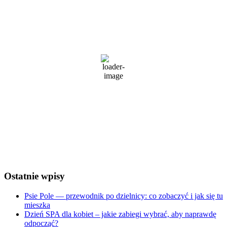
Wrocław
3:39 am,
7 sierpnia, 2026
21
°C
zachmurzenie duże
74 %
1019 mb
3 Km/h
Wind Gust:
6 Km/h
Clouds:
100%
Visibility:
10 km
Sunrise:
5:25 am
Sunset:
8:29 pm
Weather from OpenWeatherMap
Ostatnie wpisy
Psie Pole — przewodnik po dzielnicy: co zobaczyć i jak się tu
mieszka
Dzień SPA dla kobiet – jakie zabiegi wybrać, aby naprawdę
odpocząć?