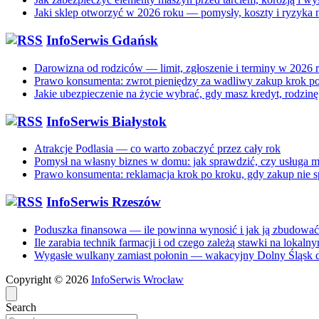
Jaki sklep otworzyć w 2026 roku — pomysły, koszty i ryzyka n
InfoSerwis Gdańsk
Darowizna od rodziców — limit, zgłoszenie i terminy w 2026 
Prawo konsumenta: zwrot pieniędzy za wadliwy zakup krok p
Jakie ubezpieczenie na życie wybrać, gdy masz kredyt, rodzin
InfoSerwis Białystok
Atrakcje Podlasia — co warto zobaczyć przez cały rok
Pomysł na własny biznes w domu: jak sprawdzić, czy usługa m
Prawo konsumenta: reklamacja krok po kroku, gdy zakup nie s
InfoSerwis Rzeszów
Poduszka finansowa — ile powinna wynosić i jak ją zbudowa
Ile zarabia technik farmacji i od czego zależą stawki na lokal
Wygasłe wulkany zamiast połonin — wakacyjny Dolny Śląsk dla
Copyright © 2026
InfoSerwis Wrocław
Search