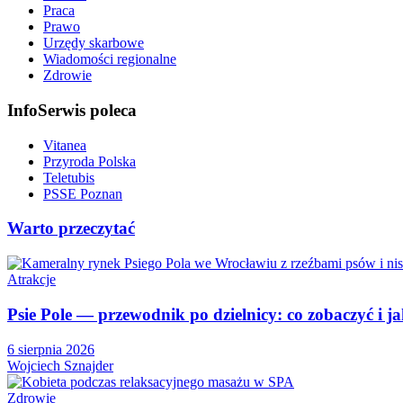
Praca
Prawo
Urzędy skarbowe
Wiadomości regionalne
Zdrowie
InfoSerwis poleca
Vitanea
Przyroda Polska
Teletubis
PSSE Poznan
Warto przeczytać
Atrakcje
Psie Pole — przewodnik po dzielnicy: co zobaczyć i ja
6 sierpnia 2026
Wojciech Sznajder
Zdrowie