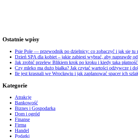
Ostatnie wpisy
Psie Pole — przewodnik po dzielnicy: co zobaczyć i jak się tu
Dzień SPA dla kobiet – jakie zabiegi wybrać, aby naprawdę o
Jak zrobić przelew Blikiem krok po kroku i kiedy taka płatność
Czy mleko ma dużo białka? Jak czytać wartości odżywcze i dob
Ile jest krasnali we Wrocławiu i jak zaplanować spacer ich szl
Kategorie
Atrakcje
Bankowość
Biznes i Gospodarka
Dom i ogród
Finanse
Firma
Handel
Podatki