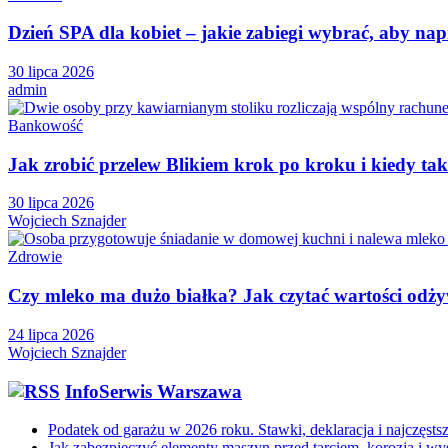
Dzień SPA dla kobiet – jakie zabiegi wybrać, aby n
30 lipca 2026
admin
Bankowość
Jak zrobić przelew Blikiem krok po kroku i kiedy tak
30 lipca 2026
Wojciech Sznajder
Zdrowie
Czy mleko ma dużo białka? Jak czytać wartości odżyw
24 lipca 2026
Wojciech Sznajder
InfoSerwis Warszawa
Podatek od garażu w 2026 roku. Stawki, deklaracja i najczęsts
Jak zabezpieczyć elementy maszyn przed tarciem, korozją i wy