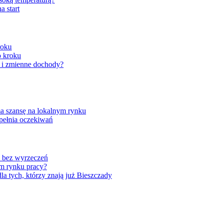
a start
roku
o kroku
ę i zmienne dochody?
a szansę na lokalnym rynku
pełnia oczekiwań
ć bez wyrzeczeń
nym rynku pracy?
 tych, którzy znają już Bieszczady