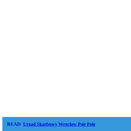
READ
Urząd Skarbowy Wrocław Psie Pole