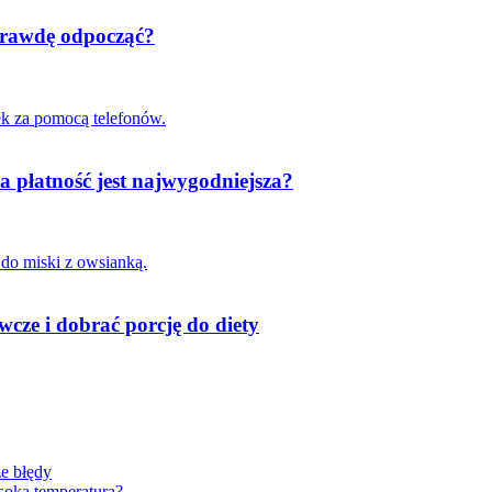
aprawdę odpocząć?
a płatność jest najwygodniejsza?
cze i dobrać porcję do diety
ze błędy
soką temperaturą?