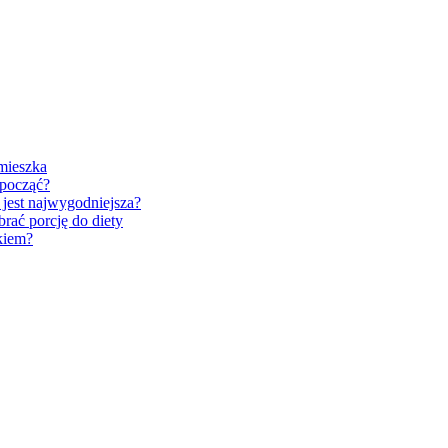
Visibility:
10 km
Sunrise:
5:27 am
Sunset:
8:27 pm
Weather from OpenWeatherMap
 mieszka
dpocząć?
 jest najwygodniejsza?
rać porcję do diety
akiem?