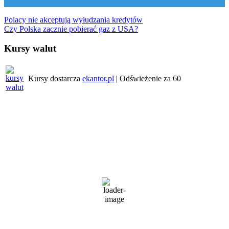
Nawigacja
Polacy nie akceptują wyłudzania kredytów
Czy Polska zacznie pobierać gaz z USA?
wpisu
Kursy walut
Kursy dostarcza
ekantor.pl
| Odświeżenie za
60
Pogoda w regionie
Wrocław
10:49 am,
6 sierpnia, 2026
28
°C
zachmurzenie duże
67 %
1016 mb
3 Km/h
Wind Gust:
3 Km/h
Clouds:
88%