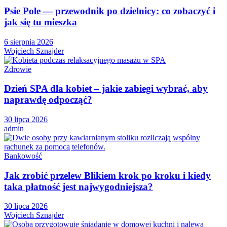
Psie Pole — przewodnik po dzielnicy: co zobaczyć i
jak się tu mieszka
6 sierpnia 2026
Wojciech Sznajder
Zdrowie
Dzień SPA dla kobiet – jakie zabiegi wybrać, aby
naprawdę odpocząć?
30 lipca 2026
admin
Bankowość
Jak zrobić przelew Blikiem krok po kroku i kiedy
taka płatność jest najwygodniejsza?
30 lipca 2026
Wojciech Sznajder