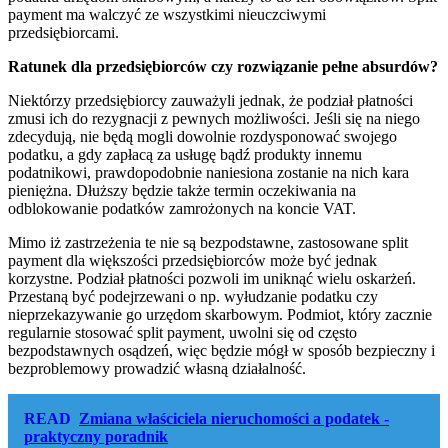
payment ma walczyć ze wszystkimi nieuczciwymi
przedsiębiorcami.
Ratunek dla przedsiębiorców czy rozwiązanie pełne absurdów?
Niektórzy przedsiębiorcy zauważyli jednak, że podział płatności
zmusi ich do rezygnacji z pewnych możliwości. Jeśli się na niego
zdecydują, nie będą mogli dowolnie rozdysponować swojego
podatku, a gdy zapłacą za usługę bądź produkty innemu
podatnikowi, prawdopodobnie naniesiona zostanie na nich kara
pieniężna. Dłuższy będzie także termin oczekiwania na
odblokowanie podatków zamrożonych na koncie VAT.
Mimo iż zastrzeżenia te nie są bezpodstawne, zastosowane split
payment dla większości przedsiębiorców może być jednak
korzystne. Podział płatności pozwoli im uniknąć wielu oskarżeń.
Przestaną być podejrzewani o np. wyłudzanie podatku czy
nieprzekazywanie go urzędom skarbowym. Podmiot, który zacznie
regularnie stosować split payment, uwolni się od często
bezpodstawnych osądzeń, więc będzie mógł w sposób bezpieczny i
bezproblemowy prowadzić własną działalność.
READ
Zmiana właściciela nieruchomości a podatek -
praktyczny poradnik