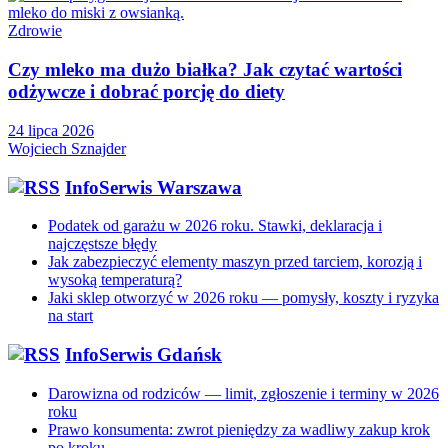
Zdrowie
Czy mleko ma dużo białka? Jak czytać wartości
odżywcze i dobrać porcję do diety
24 lipca 2026
Wojciech Sznajder
InfoSerwis Warszawa
Podatek od garażu w 2026 roku. Stawki, deklaracja i
najczęstsze błędy
Jak zabezpieczyć elementy maszyn przed tarciem, korozją i
wysoką temperaturą?
Jaki sklep otworzyć w 2026 roku — pomysły, koszty i ryzyka
na start
InfoSerwis Gdańsk
Darowizna od rodziców — limit, zgłoszenie i terminy w 2026
roku
Prawo konsumenta: zwrot pieniędzy za wadliwy zakup krok
po kroku