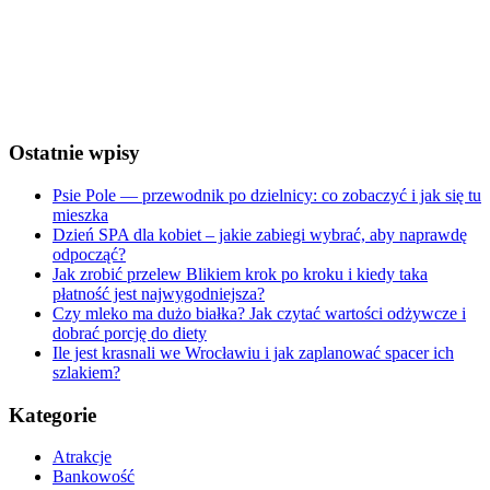
Visibility:
10 km
Sunrise:
5:24 am
Sunset:
8:31 pm
Weather from OpenWeatherMap
Ostatnie wpisy
Psie Pole — przewodnik po dzielnicy: co zobaczyć i jak się tu
mieszka
Dzień SPA dla kobiet – jakie zabiegi wybrać, aby naprawdę
odpocząć?
Jak zrobić przelew Blikiem krok po kroku i kiedy taka
płatność jest najwygodniejsza?
Czy mleko ma dużo białka? Jak czytać wartości odżywcze i
dobrać porcję do diety
Ile jest krasnali we Wrocławiu i jak zaplanować spacer ich
szlakiem?
Kategorie
Atrakcje
Bankowość