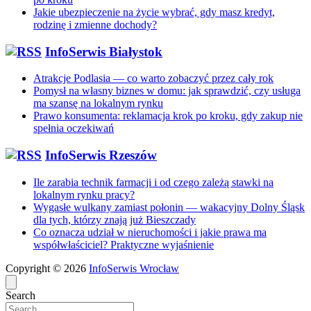
Jakie ubezpieczenie na życie wybrać, gdy masz kredyt,
rodzinę i zmienne dochody?
InfoSerwis Białystok
Atrakcje Podlasia — co warto zobaczyć przez cały rok
Pomysł na własny biznes w domu: jak sprawdzić, czy usługa
ma szansę na lokalnym rynku
Prawo konsumenta: reklamacja krok po kroku, gdy zakup nie
spełnia oczekiwań
InfoSerwis Rzeszów
Ile zarabia technik farmacji i od czego zależą stawki na
lokalnym rynku pracy?
Wygasłe wulkany zamiast połonin — wakacyjny Dolny Śląsk
dla tych, którzy znają już Bieszczady
Co oznacza udział w nieruchomości i jakie prawa ma
współwłaściciel? Praktyczne wyjaśnienie
Copyright © 2026
InfoSerwis Wrocław
Search