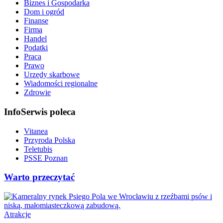
Biznes i Gospodarka
Dom i ogród
Finanse
Firma
Handel
Podatki
Praca
Prawo
Urzędy skarbowe
Wiadomości regionalne
Zdrowie
InfoSerwis poleca
Vitanea
Przyroda Polska
Teletubis
PSSE Poznan
Warto przeczytać
Atrakcje