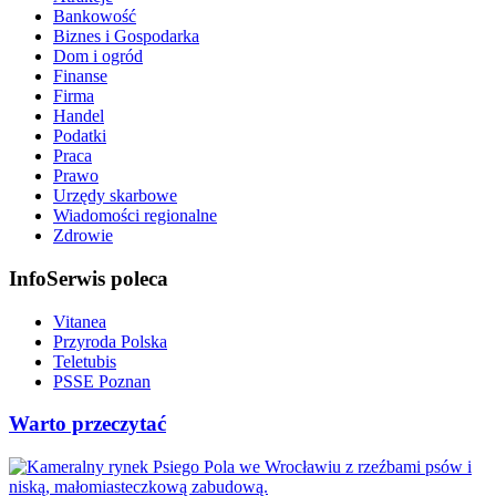
Bankowość
Biznes i Gospodarka
Dom i ogród
Finanse
Firma
Handel
Podatki
Praca
Prawo
Urzędy skarbowe
Wiadomości regionalne
Zdrowie
InfoSerwis poleca
Vitanea
Przyroda Polska
Teletubis
PSSE Poznan
Warto przeczytać