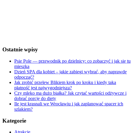
Wind Gust:
11 Km/h
Clouds:
0%
Visibility:
10 km
Sunrise:
5:28 am
Sunset:
8:25 pm
Weather from OpenWeatherMap
Ostatnie wpisy
Psie Pole — przewodnik po dzielnicy: co zobaczyć i jak się tu
mieszka
Dzień SPA dla kobiet – jakie zabiegi wybrać, aby naprawdę
odpocząć?
Jak zrobić przelew Blikiem krok po kroku i kiedy taka
płatność jest najwygodniejsza?
Czy mleko ma dużo białka? Jak czytać wartości odżywcze i
dobrać porcję do diety
Ile jest krasnali we Wrocławiu i jak zaplanować spacer ich
szlakiem?
Kategorie
Atrakcje