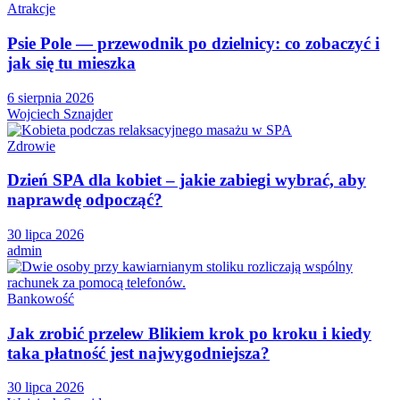
Atrakcje
Psie Pole — przewodnik po dzielnicy: co zobaczyć i
jak się tu mieszka
6 sierpnia 2026
Wojciech Sznajder
Zdrowie
Dzień SPA dla kobiet – jakie zabiegi wybrać, aby
naprawdę odpocząć?
30 lipca 2026
admin
Bankowość
Jak zrobić przelew Blikiem krok po kroku i kiedy
taka płatność jest najwygodniejsza?
30 lipca 2026