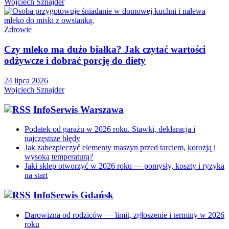
Wojciech Sznajder
Zdrowie
Czy mleko ma dużo białka? Jak czytać wartości
odżywcze i dobrać porcję do diety
24 lipca 2026
Wojciech Sznajder
InfoSerwis Warszawa
Podatek od garażu w 2026 roku. Stawki, deklaracja i
najczęstsze błędy
Jak zabezpieczyć elementy maszyn przed tarciem, korozją i
wysoką temperaturą?
Jaki sklep otworzyć w 2026 roku — pomysły, koszty i ryzyka
na start
InfoSerwis Gdańsk
Darowizna od rodziców — limit, zgłoszenie i terminy w 2026
roku