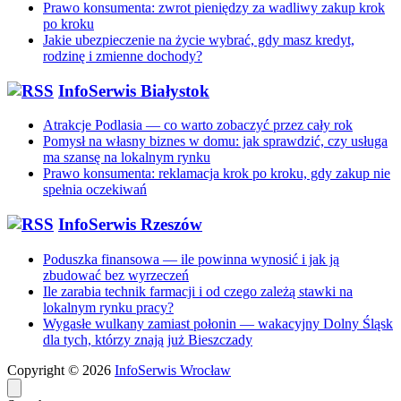
Prawo konsumenta: zwrot pieniędzy za wadliwy zakup krok
po kroku
Jakie ubezpieczenie na życie wybrać, gdy masz kredyt,
rodzinę i zmienne dochody?
InfoSerwis Białystok
Atrakcje Podlasia — co warto zobaczyć przez cały rok
Pomysł na własny biznes w domu: jak sprawdzić, czy usługa
ma szansę na lokalnym rynku
Prawo konsumenta: reklamacja krok po kroku, gdy zakup nie
spełnia oczekiwań
InfoSerwis Rzeszów
Poduszka finansowa — ile powinna wynosić i jak ją
zbudować bez wyrzeczeń
Ile zarabia technik farmacji i od czego zależą stawki na
lokalnym rynku pracy?
Wygasłe wulkany zamiast połonin — wakacyjny Dolny Śląsk
dla tych, którzy znają już Bieszczady
Copyright © 2026
InfoSerwis Wrocław