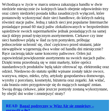
Wchodząca w życie w marcu ustawa zakazująca handlu w dwie
niedziele miesięcznie (w kolejnych latach obejmie odpowiednio trzy
oraz cztery niedziele) posiada kilka zasadniczych wyłączeń, które
postanowiły wykorzystać duże sieci handlowe, do których należą
również stacje paliw. Jedną z takich sieci jest popularne Intermarche
posiadające ponad 60 stacji paliw zlokalizowanych w bezpośrednim
sąsiedztwie swoich supermarketów jednak posiadających na samej
stacji sklepy ponad tysięcznym asortymentem. Ciekawe czy inne
sieci handlowe pójdą w ślad za tym pomysłem, próbując
jednocześnie uchronić się, choć częściowo przed stratami, jakie
niewątpliwie wygenerują dwa wolne od handlu dni miesięcznie?
Ręce zacierają także same koncerny paliwowe. Orlen już
zapowiedział powiększenie asortymentu na swoich stacjach paliw.
Dzięki temu przeobrażą się w mini markety, które oprócz
standardowych produktów będą także oferować np. elektronikę oraz
odzież. Niedawno do statutu spółki wpisane zostały także owoce,
warzywa, mięso, mleko, ryby, artykuły gospodarstwa domowego,
wyroby z porcelany, kosmetyki, biżuteria oraz zegarki. Jak widać,
cała branża ostro przygotowuje się do mających nastąpić zmian.
Swoją drogą ciekawe, jakie jeszcze pomysły zostaną wykorzystane,
by obejść dni wolne i zmniejszyć straty?
READ
Bagaż podręczny w Wizz Air się zmniejszy –
sprawdź o ile?